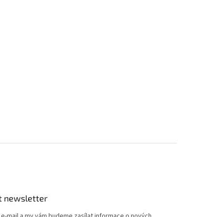
t newsletter
j e-mail a my vám budeme zasílat informace o nových