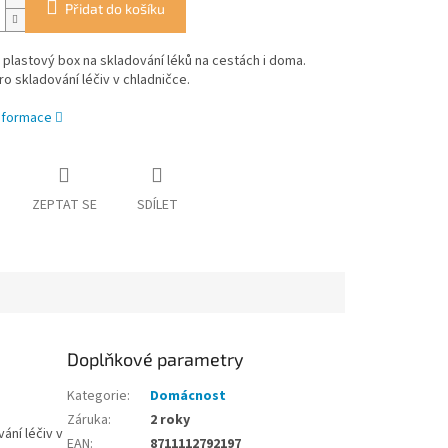
Přidat do košíku
 plastový box na skladování léků na cestách i doma.
o skladování léčiv v chladničce.
informace
ZEPTAT SE
SDÍLET
Doplňkové parametry
Kategorie
:
Domácnost
Záruka
:
2 roky
ání léčiv v
EAN
:
8711112792197