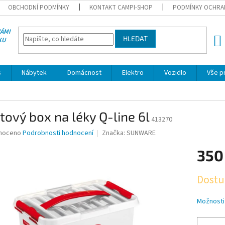
OBCHODNÍ PODMÍNKY
KONTAKT CAMPI-SHOP
PODMÍNKY OCHRA
VÁMI
HLEDAT
KU
NÁK
KOŠÍ
s
Nábytek
Domácnost
Elektro
Vozidlo
Vše p
tový box na léky Q-line 6l
413270
né
noceno
Podrobnosti hodnocení
Značka:
SUNWARE
ní
350
u
Měrná
Dostu
cena:
ek.
Možnosti