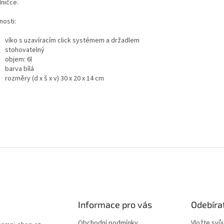
dničce.
nosti:
víko s uzavíracím click systémem a držadlem
stohovatelný
objem: 6l
barva bílá
rozměry (d x š x v) 30 x 20 x 14 cm
Informace pro vás
Odebíra
Obchodní podmínky
Vložte svů