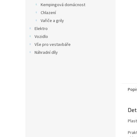
n
Kempingová domácnost
e
Chlazení
l
Vařiče a grily
Elektro
Vozidlo
Vše pro vestavbáře
Náhradní díly
Popi
Det
Plast
Prak