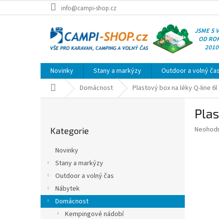
Přejít
info@campi-shop.cz
na
obsah
JSME S 
OD RO
2010
Novinky
Stany a markýzy
Outdoor a volný ča
Domů
Domácnost
Plastový box na léky Q-line 6l
P
Plas
o
Přeskočit
s
Průměr
Neohod
Kategorie
kategorie
t
hodnoce
r
produkt
Novinky
a
je
Stany a markýzy
0,0
n
z
Outdoor a volný čas
n
5
í
Nábytek
hvězdič
p
Domácnost
a
Kempingové nádobí