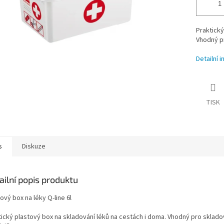
Praktický
Vhodný pr
Detailní 
TISK
s
Diskuze
ailní popis produktu
ový box na léky Q-line 6l
tický plastový box na skladování léků na cestách i doma. Vhodný pro skladov