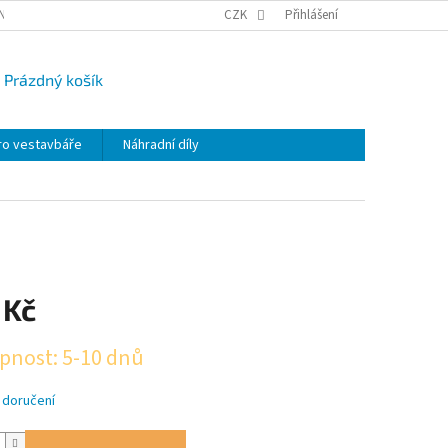
NY OSOBNÍCH ÚDAJŮ
CAMPI-BLOG
CZK
REKLAMACE
Přihlášení
VRÁCENÍ ZBO
Prázdný košík
UPNÍ
K
ro vestavbáře
Náhradní díly
 Kč
pnost: 5-10 dnů
 doručení