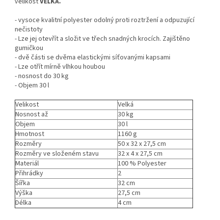
velikost
VELKÁ.
- vysoce kvalitní polyester odolný proti roztržení a odpuzující
nečistoty
- Lze jej otevřít a složit ve třech snadných krocích. Zajištěno
gumičkou
- dvě části se dvěma elastickými síťovanými kapsami
- Lze otřít mírně vlhkou houbou
- nosnost do 30 kg
- Objem 30 l
Velikost
Velká
Nosnost až
30 kg
Objem
30 l
Hmotnost
1160 g
Rozměry
50 x 32 x 27,5 cm
Rozměry ve složeném stavu
32 x 4 x 27,5 cm
Materiál
100 % Polyester
Přihrádky
2
Šířka
32 cm
Výška
27,5 cm
Délka
4 cm