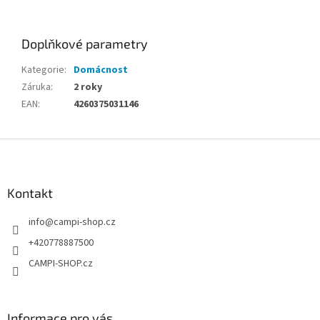
Doplňkové parametry
Kategorie
:
Domácnost
Záruka
:
2 roky
EAN
:
4260375031146
Z
á
p
a
Kontakt
t
info
@
campi-shop.cz
í
+420778887500
CAMPI-SHOP.cz
Informace pro vás