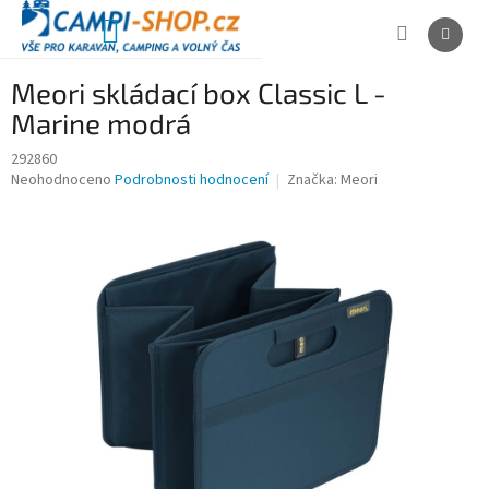
Přejít
na
NÁKUPNÍ
obsah
KOŠÍK
Meori skládací box Classic L -
Marine modrá
292860
Průměrné
Neohodnoceno
Podrobnosti hodnocení
Značka:
Meori
hodnocení
produktu
je
0,0
z
5
hvězdiček.