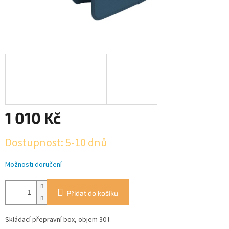
1 010 Kč
Měrná
Dostupnost: 5-10 dnů
cena:
Možnosti doručení
Přidat do košíku
Skládací přepravní box, objem 30 l