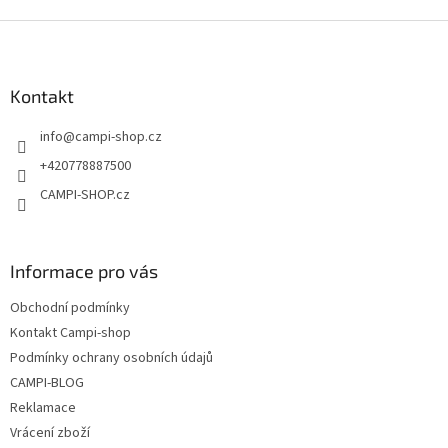
Z
á
p
a
Kontakt
t
info
@
campi-shop.cz
í
+420778887500
CAMPI-SHOP.cz
Informace pro vás
Obchodní podmínky
Kontakt Campi-shop
Podmínky ochrany osobních údajů
CAMPI-BLOG
Reklamace
Vrácení zboží