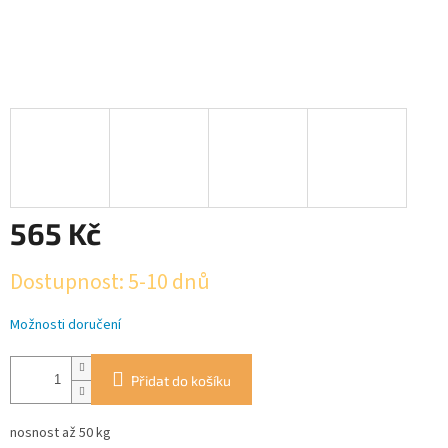
565 Kč
Měrná
Dostupnost: 5-10 dnů
cena:
Možnosti doručení
Přidat do košíku
nosnost až 50 kg