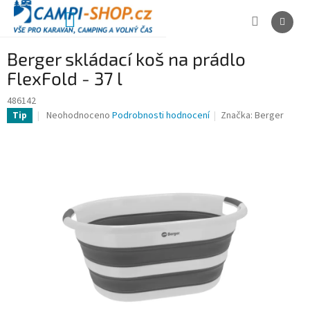
Přejít
na
NÁKUPNÍ
obsah
KOŠÍK
Berger skládací koš na prádlo
FlexFold - 37 l
486142
Průměrné
Neohodnoceno
Podrobnosti hodnocení
Značka:
Berger
Tip
hodnocení
produktu
je
0,0
z
5
hvězdiček.