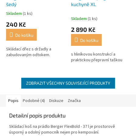
šedý
kuchyně XL
Skladem
(1 ks)
Průměrné
Skladem
(1 ks)
hodnocení
240 Kč
produktu
2 890 Kč
je
Do košíku
3,5
Do košíku
z
5
Skládací dřez s držadly a
s hliníkovou konstrukcí a
hvězdiček.
zabudovaným odtokem.
praktickou přepravní taškou
ZOBRAZIT VŠECHNY SOUVISEJÍCÍ PRODUKTY
Popis
Podobné (4)
Diskuze
Značka
Detailní popis produktu
Skládací koš na prádlo Berger FlexBold - 37 l je prostorově
úsporný a odolný pomocník nejen pro kempování.