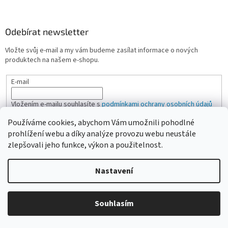
Odebírat newsletter
Vložte svůj e-mail a my vám budeme zasílat informace o nových
produktech na našem e-shopu.
E-mail
Vložením e-mailu souhlasíte s
podmínkami ochrany osobních údajů
Používáme cookies, abychom Vám umožnili pohodlné
PŘIHLÁSIT SE
prohlížení webu a díky analýze provozu webu neustále
zlepšovali jeho funkce, výkon a použitelnost.
Nastavení
Vytvořil Shoptet
Vážení zákazníci, pokud na eshopu nenajdete žádanou položku,
Souhlasím
Copyright 2026
CAMPI-SHOP.cz
. Všechna práva vyhrazena.
neváhejte ji poptat přes kontaktní formulář nebo email.