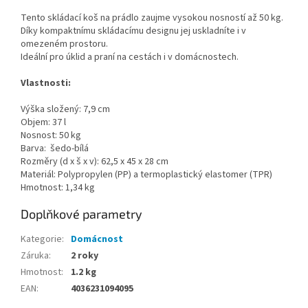
Tento skládací koš na prádlo zaujme vysokou nosností až 50 kg.
Díky kompaktnímu skládacímu designu jej uskladníte i v
omezeném prostoru.
Ideální pro úklid a praní na cestách i v domácnostech.
Vlastnosti:
Výška složený: 7,9 cm
Objem: 37 l
Nosnost: 50 kg
Barva: šedo-bílá
Rozměry (d x š x v):
62,5 x 45 x 28 cm
Materiál: Polypropylen (PP) a termoplastický elastomer (TPR)
Hmotnost: 1,34 kg
Doplňkové parametry
Kategorie
:
Domácnost
Záruka
:
2 roky
Hmotnost
:
1.2 kg
EAN
:
4036231094095