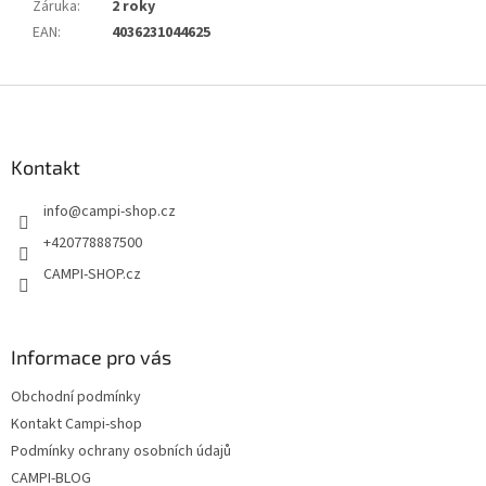
Záruka
:
2 roky
EAN
:
4036231044625
Z
á
p
a
Kontakt
t
info
@
campi-shop.cz
í
+420778887500
CAMPI-SHOP.cz
Informace pro vás
Obchodní podmínky
Kontakt Campi-shop
Podmínky ochrany osobních údajů
CAMPI-BLOG