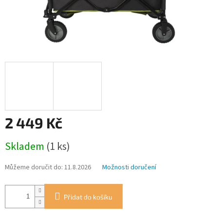
2 449 Kč
Měrná
Skladem
(1 ks)
cena:
Můžeme doručit do:
11.8.2026
Možnosti doručení
Přidat do košíku