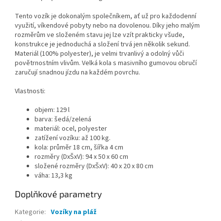
Tento vozík je dokonalým společníkem, ať už pro každodenní
využití, víkendové pobyty nebo na dovolenou. Díky jeho malým
rozměrům ve složeném stavu jej lze vzít prakticky všude,
konstrukce je jednoduchá a složení trvá jen několik sekund.
Materiál (100% polyester), je velmi trvanlivý a odolný vůči
povětrnostním vlivům. Velká kola s masivního gumovou obručí
zaručují snadnou jízdu na každém povrchu.
Vlastnosti:
objem: 129 l
barva: šedá/zelená
materiál: ocel, polyester
zatížení vozíku: až 100 kg.
kola: průměr 18 cm, šířka 4 cm
rozměry (DxŠxV): 94 x 50 x 60 cm
složené rozměry (DxŠxV): 40 x 20 x 80 cm
váha: 13,3 kg
Doplňkové parametry
Kategorie
:
Vozíky na pláž