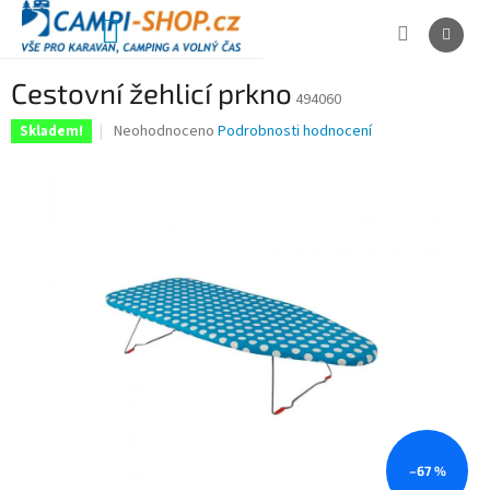
Přejít
na
NÁKUPNÍ
obsah
KOŠÍK
Cestovní žehlicí prkno
494060
Průměrné
Neohodnoceno
Podrobnosti hodnocení
Skladem!
hodnocení
produktu
je
0,0
z
5
hvězdiček.
–67 %