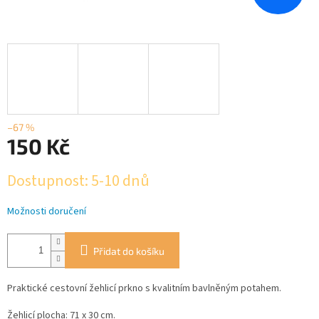
–67 %
150 Kč
Měrná
Dostupnost: 5-10 dnů
cena:
Možnosti doručení
Přidat do košíku
Praktické cestovní žehlicí prkno s kvalitním bavlněným potahem.
Žehlicí plocha: 71 x 30 cm.