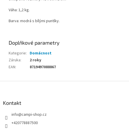
Váha: 1,2 kg.
Barva: modrá s bílými puntíky.
Doplňkové parametry
Kategorie
:
Domácnost
Záruka
:
2 roky
EAN
:
8719497088867
Z
á
p
a
Kontakt
t
info
@
campi-shop.cz
í
+420778887500