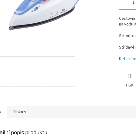
Cestovní
na vodu 
S kontro
Střídavé 
Detailní 
TISK
s
Diskuze
ailní popis produktu