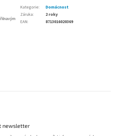
Kategorie
:
Domácnost
Záruka
:
2 roky
přilnavým
EAN
:
8713016020369
t newsletter