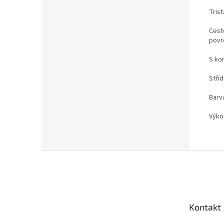
Trist
Cest
povr
S ko
Stříd
Barva
Výko
Z
á
p
a
t
Kontakt
í