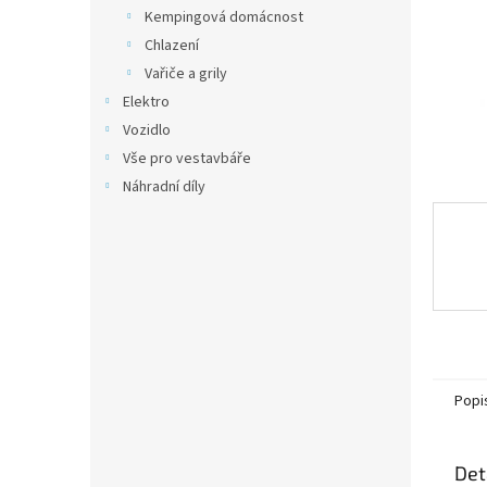
n
Kempingová domácnost
e
Chlazení
l
Vařiče a grily
Elektro
Vozidlo
Vše pro vestavbáře
Náhradní díly
Popi
Det