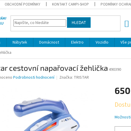
OBCHODNÍ PODMÍNKY
KONTAKT CAMPI-SHOP
PODMÍNKY OCHRA
VÁMI
HLEDAT
KU
NÁK
KOŠÍ
s
Nábytek
Domácnost
Elektro
Vozidlo
Vše p
ehlička
tar cestovní napařovací žehlička
490390
né
noceno
Podrobnosti hodnocení
Značka:
TRISTAR
ní
650
u
Měrná
Dostu
cena:
ek.
Možnosti