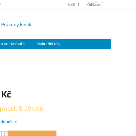
NY OSOBNÍCH ÚDAJŮ
CAMPI-BLOG
CZK
REKLAMACE
Přihlášení
VRÁCENÍ ZBO
Prázdný košík
UPNÍ
K
ro vestavbáře
Náhradní díly
 Kč
pnost: 5-10 dnů
 doručení