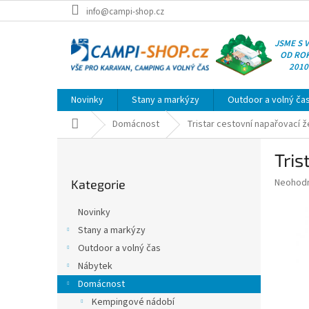
Přejít
info@campi-shop.cz
na
obsah
JSME S 
OD RO
2010
Novinky
Stany a markýzy
Outdoor a volný ča
Domů
Domácnost
Tristar cestovní napařovací ž
P
Tris
o
Přeskočit
s
Průměr
Neohod
Kategorie
kategorie
t
hodnoce
r
produkt
Novinky
a
je
Stany a markýzy
0,0
n
z
Outdoor a volný čas
n
5
í
Nábytek
hvězdič
p
Domácnost
a
Kempingové nádobí