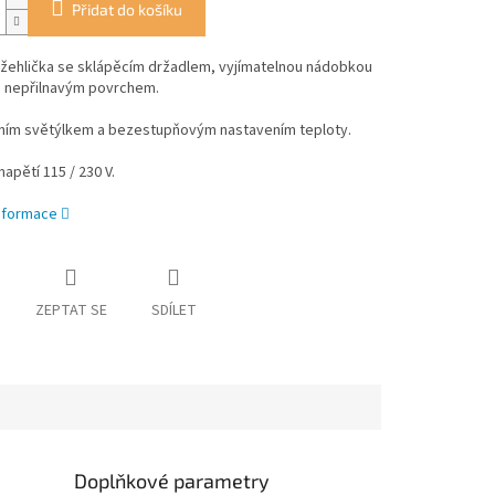
Přidat do košíku
 žehlička se sklápěcím držadlem, vyjímatelnou nádobkou
a nepřilnavým povrchem.
lním světýlkem a bezestupňovým nastavením teploty.
napětí 115 / 230 V.
informace
ZEPTAT SE
SDÍLET
Doplňkové parametry