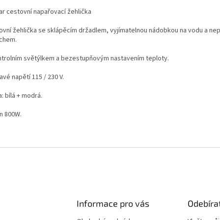
ar cestovní napařovací žehlička
ovní žehlička se sklápěcím držadlem, vyjímatelnou nádobkou na vodu a ne
chem.
ntrolním světýlkem a bezestupňovým nastavením teploty.
avé napětí 115 / 230 V.
: bílá + modrá.
n 800W.
Informace pro vás
Odebíra