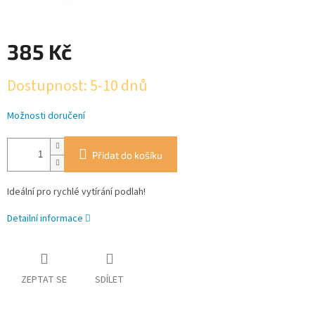
385 Kč
Měrná
Dostupnost: 5-10 dnů
cena:
Možnosti doručení
Přidat do košíku
Ideální pro rychlé vytírání podlah!
Detailní informace
ZEPTAT SE
SDÍLET