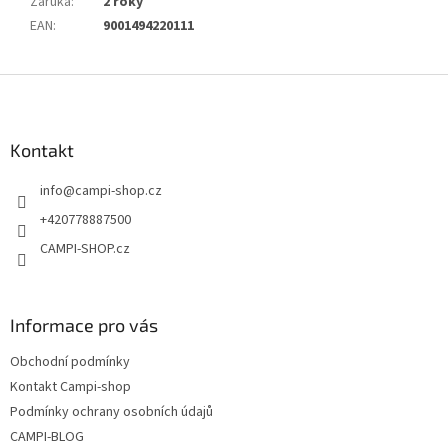
Záruka
:
2 roky
EAN
:
9001494220111
Z
á
p
a
Kontakt
t
info
@
campi-shop.cz
í
+420778887500
CAMPI-SHOP.cz
Informace pro vás
Obchodní podmínky
Kontakt Campi-shop
Podmínky ochrany osobních údajů
CAMPI-BLOG