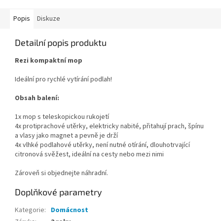
Popis
Diskuze
Detailní popis produktu
Rezi kompaktní mop
Ideální pro rychlé vytírání podlah!
Obsah balení:
1x mop s teleskopickou rukojetí
4x protiprachové utěrky, elektricky nabité, přitahují prach, špínu
a vlasy jako magnet a pevně je drží
4x vlhké podlahové utěrky, není nutné otírání, dlouhotrvající
citronová svěžest, ideální na cesty nebo mezi nimi
Zároveň si objednejte náhradní.
Doplňkové parametry
Kategorie
:
Domácnost