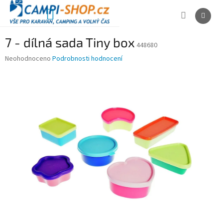
Přejít
na
NÁKUPNÍ
obsah
KOŠÍK
7 - dílná sada Tiny box
448680
Průměrné
Neohodnoceno
Podrobnosti hodnocení
hodnocení
produktu
je
0,0
z
5
hvězdiček.