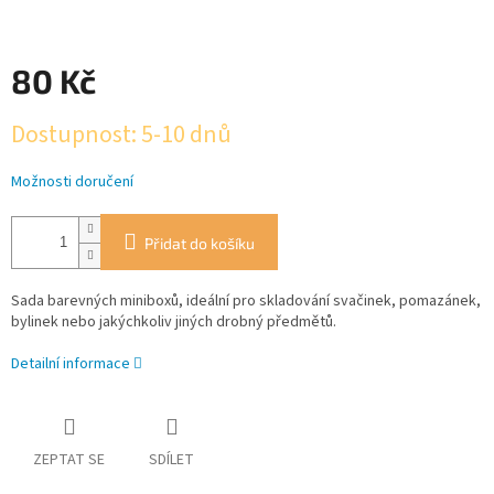
80 Kč
Měrná
Dostupnost: 5-10 dnů
cena:
Možnosti doručení
Přidat do košíku
Sada barevných miniboxů, ideální pro skladování svačinek, pomazánek,
bylinek nebo jakýchkoliv jiných drobný předmětů.
Detailní informace
ZEPTAT SE
SDÍLET