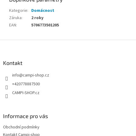
Kategorie
:
Domácnost
Záruka
:
2 roky
EAN
:
5706773501205
Z
á
p
a
Kontakt
t
info
@
campi-shop.cz
í
+420778887500
CAMPI-SHOP.cz
Informace pro vás
Obchodní podmínky
Kontakt Campi-shop