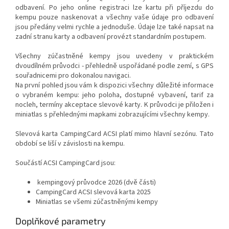
odbavení. Po jeho online registraci lze kartu při příjezdu do
kempu pouze naskenovat a všechny vaše údaje pro odbavení
jsou předány velmi rychle a jednoduše. Údaje lze také napsat na
zadní stranu karty a odbavení provézt standardním postupem.
Všechny zúčastněné kempy jsou uvedeny v praktickém
dvoudílném průvodci - přehledně uspořádané podle zemí, s GPS
souřadnicemi pro dokonalou navigaci.
Na první pohled jsou vám k dispozici všechny důležité informace
o vybraném kempu: jeho poloha, dostupné vybavení, tarif za
nocleh, termíny akceptace slevové karty. K průvodci je přiložen i
miniatlas s přehlednými mapkami zobrazujícími všechny kempy.
Slevová karta CampingCard ACSI platí mimo hlavní sezónu. Tato
období se liší v závislosti na kempu.
Součástí ACSI CampingCard jsou:
kempingový průvodce 2026 (dvě části)
CampingCard ACSI slevová karta 2025
Miniatlas se všemi zúčastněnými kempy
Doplňkové parametry