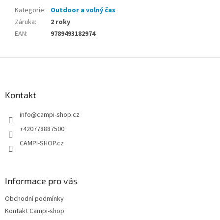
Kategorie
:
Outdoor a volný čas
Záruka
:
2 roky
EAN
:
9789493182974
Z
á
p
a
Kontakt
t
info
@
campi-shop.cz
í
+420778887500
CAMPI-SHOP.cz
Informace pro vás
Obchodní podmínky
Kontakt Campi-shop