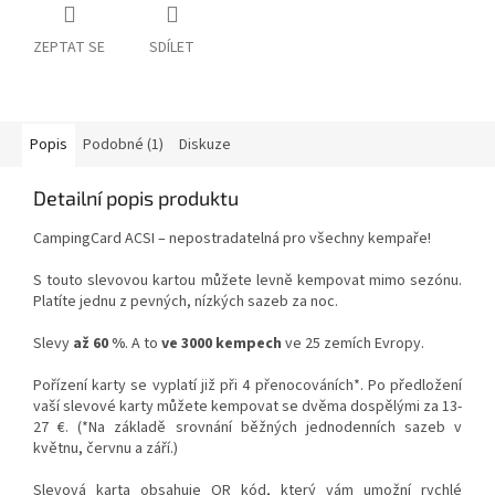
ZEPTAT SE
SDÍLET
Popis
Podobné (1)
Diskuze
Detailní popis produktu
CampingCard ACSI – nepostradatelná pro všechny kempaře!
S touto slevovou kartou můžete levně kempovat mimo sezónu.
Platíte jednu z pevných, nízkých sazeb za noc.
Slevy
až 60 %
. A to
ve 3000 kempech
ve 25 zemích Evropy.
Pořízení karty se vyplatí již při 4 přenocováních*. Po předložení
vaší slevové karty můžete kempovat se dvěma dospělými za 13-
27 €.
(*Na základě srovnání běžných jednodenních sazeb v
květnu, červnu a září.)
Slevová karta obsahuje QR kód, který vám umožní rychlé