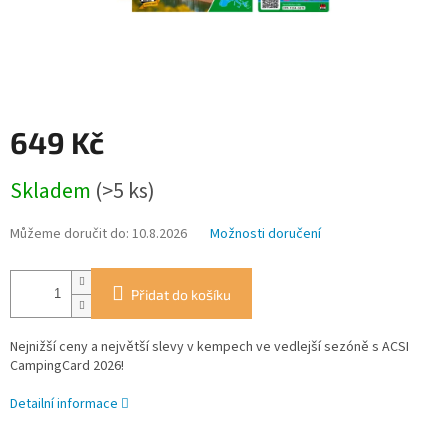
649 Kč
Měrná
Skladem
(>5 ks)
cena:
Můžeme doručit do:
10.8.2026
Možnosti doručení
Přidat do košíku
Nejnižší ceny a největší slevy v kempech ve vedlejší sezóně s ACSI
CampingCard 2026!
Detailní informace