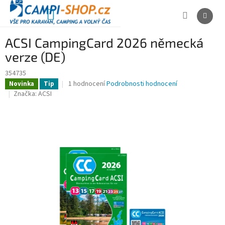
Přejít
na
NÁKUPNÍ
obsah
KOŠÍK
ACSI CampingCard 2026 německá
verze (DE)
354735
Průměrné
1 hodnocení
Podrobnosti hodnocení
Novinka
Tip
hodnocení
Značka:
ACSI
produktu
je
5,0
z
5
hvězdiček.