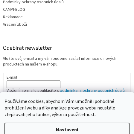
Podmínky ochrany osobních údajů
CAMPI-BLOG
Reklamace
Vrácení zboží
Odebírat newsletter
Vložte svůj e-mail a my vám budeme zasílat informace o nových
produktech na našem e-shopu.
E-mail
Vložením e-mailu souhlasíte s
podmínkami ochrany osobních údajů
Používáme cookies, abychom Vám umožnili pohodlné
PŘIHLÁSIT SE
prohlížení webu a díky analýze provozu webu neustále
zlepšovali jeho funkce, výkon a použitelnost.
Nastavení
Vytvořil Shoptet