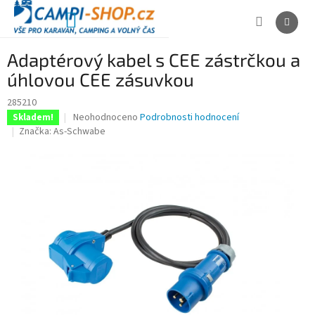
Přejít
na
NÁKUPNÍ
obsah
KOŠÍK
Adaptérový kabel s CEE zástrčkou a
úhlovou CEE zásuvkou
285210
Průměrné
Neohodnoceno
Podrobnosti hodnocení
Skladem!
hodnocení
Značka:
As-Schwabe
produktu
je
0,0
z
5
hvězdiček.