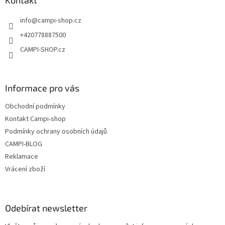
a
Kontakt
t
info
@
campi-shop.cz
í
+420778887500
CAMPI-SHOP.cz
Informace pro vás
Obchodní podmínky
Kontakt Campi-shop
Podmínky ochrany osobních údajů
CAMPI-BLOG
Reklamace
Vrácení zboží
Odebírat newsletter