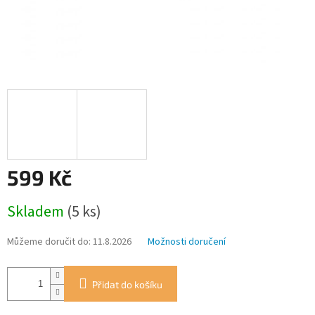
599 Kč
Měrná
Skladem
(5 ks)
cena:
Můžeme doručit do:
11.8.2026
Možnosti doručení
Přidat do košíku