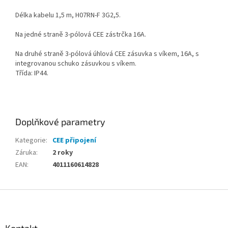
Délka kabelu 1,5 m, H07RN-F 3G2,5.
Na jedné straně 3-pólová CEE zástrčka 16A.
Na druhé straně 3-pólová úhlová CEE zásuvka s víkem, 16A, s
integrovanou schuko zásuvkou s víkem.
Třída: IP44.
Doplňkové parametry
Kategorie
:
CEE připojení
Záruka
:
2 roky
EAN
:
4011160614828
Z
á
p