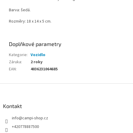
Barva: šedá.
Rozměry: 18 x 14 x 5 cm.
Doplňkové parametry
Kategorie
:
Vozidlo
Záruka
:
2 roky
EAN
:
4036231064685
Z
á
p
a
Kontakt
t
info
@
campi-shop.cz
í
+420778887500