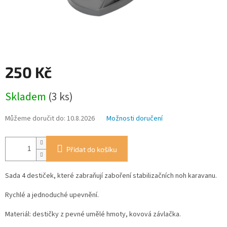
250 Kč
Měrná
Skladem
(3 ks)
cena:
Můžeme doručit do:
10.8.2026
Možnosti doručení
Přidat do košíku
Sada 4 destiček, které zabraňují zaboření stabilizačních noh karavanu.
Rychlé a jednoduché upevnění.
Materiál: destičky z pevné umělé hmoty, kovová závlačka.