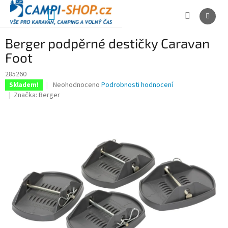
Přejít
na
NÁKUPNÍ
obsah
KOŠÍK
Berger podpěrné destičky Caravan
Foot
285260
Průměrné
Neohodnoceno
Podrobnosti hodnocení
Skladem!
hodnocení
Značka:
Berger
produktu
je
0,0
z
5
hvězdiček.