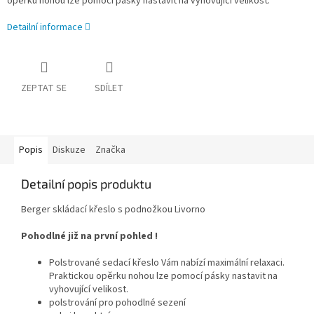
opěrku nohou lze pomocí pásky nastavit na vyhovující velikost.
Detailní informace
ZEPTAT SE
SDÍLET
Popis
Diskuze
Značka
Detailní popis produktu
Berger skládací křeslo s podnožkou Livorno
Pohodlné již na první pohled !
Polstrované sedací křeslo Vám nabízí maximální relaxaci.
Praktickou opěrku nohou lze pomocí pásky nastavit na
vyhovující velikost.
polstrování pro pohodlné sezení