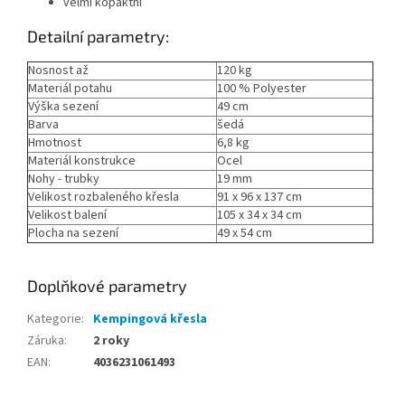
velmi kopaktní
Detailní parametry:
Nosnost až
120 kg
Materiál potahu
100 % Polyester
Výška sezení
49 cm
Barva
šedá
Hmotnost
6,8 kg
Materiál konstrukce
Ocel
Nohy - trubky
19 mm
Velikost rozbaleného křesla
91 x 96 x 137 cm
Velikost balení
105 x 34 x 34 cm
Plocha na sezení
49 x 54 cm
Doplňkové parametry
Kategorie
:
Kempingová křesla
Záruka
:
2 roky
EAN
:
4036231061493