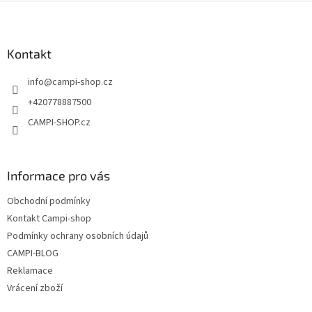
Z
á
p
a
Kontakt
t
info
@
campi-shop.cz
í
+420778887500
CAMPI-SHOP.cz
Informace pro vás
Obchodní podmínky
Kontakt Campi-shop
Podmínky ochrany osobních údajů
CAMPI-BLOG
Reklamace
Vrácení zboží