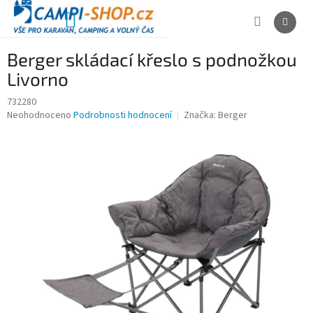
Přejít
na
NÁKUPNÍ
obsah
KOŠÍK
Berger skládací křeslo s podnožkou
Livorno
732280
Průměrné
Neohodnoceno
Podrobnosti hodnocení
Značka:
Berger
hodnocení
produktu
je
0,0
z
5
hvězdiček.