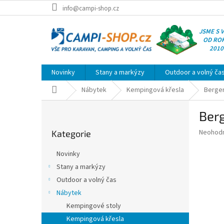
Přejít
info@campi-shop.cz
na
obsah
JSME S 
OD RO
2010
Novinky
Stany a markýzy
Outdoor a volný ča
Domů
Nábytek
Kempingová křesla
Berger
P
Berg
o
Přeskočit
s
Průměr
Neohod
Kategorie
kategorie
t
hodnoce
r
produkt
Novinky
a
je
Stany a markýzy
0,0
n
z
Outdoor a volný čas
n
5
í
Nábytek
hvězdič
p
Kempingové stoly
a
Kempingová křesla