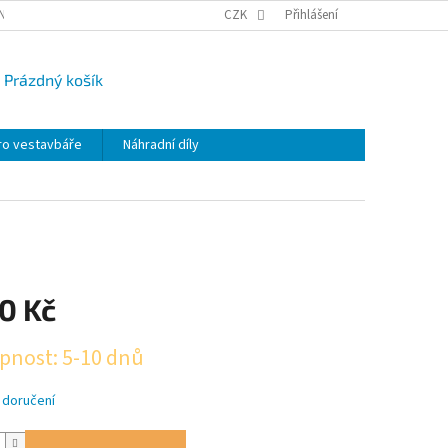
NY OSOBNÍCH ÚDAJŮ
CAMPI-BLOG
CZK
REKLAMACE
Přihlášení
VRÁCENÍ ZBO
Prázdný košík
UPNÍ
K
ro vestavbáře
Náhradní díly
0 Kč
pnost: 5-10 dnů
 doručení