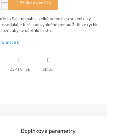
Přidat do košíku
křeslo Salarno nabízí velké pohodlí na sezení díky
ní sedáků, které jsou vyplněné pěnou. Židli lze rychle
uložit, aby se ušetřilo místo.
informace
ZEPTAT SE
SDÍLET
Doplňkové parametry