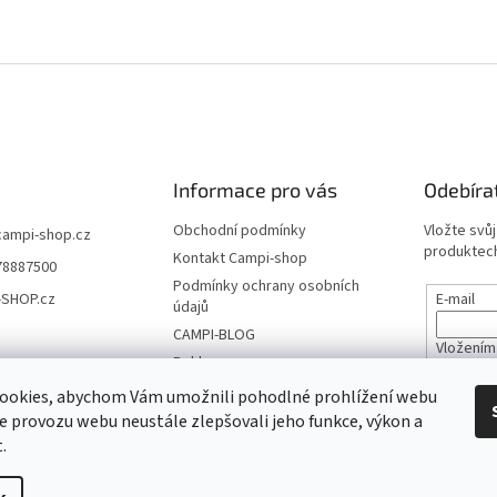
Informace pro vás
Odebíra
Obchodní podmínky
Vložte svů
campi-shop.cz
produktech
Kontakt Campi-shop
78887500
Podmínky ochrany osobních
-SHOP.cz
E-mail
údajů
CAMPI-BLOG
Vložením
Reklamace
údajů
Vrácení zboží
ookies, abychom Vám umožnili pohodlné prohlížení webu
ze provozu webu neustále zlepšovali jeho funkce, výkon a
PŘIHL
.
tat