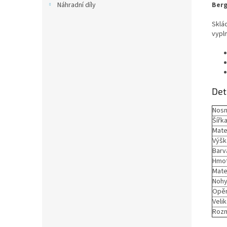
Berg
Náhradní díly
Sklád
vypln
Det
Nosn
Šířk
Mate
Výšk
Barv
Hmo
Mate
Nohy
Opě
Velik
Rozm