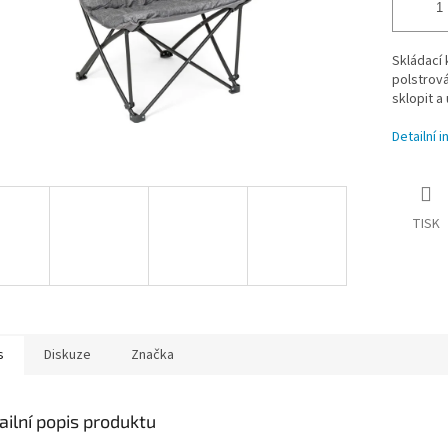
Skládací 
polstrová
sklopit a 
Detailní 
TISK
s
Diskuze
Značka
ailní popis produktu