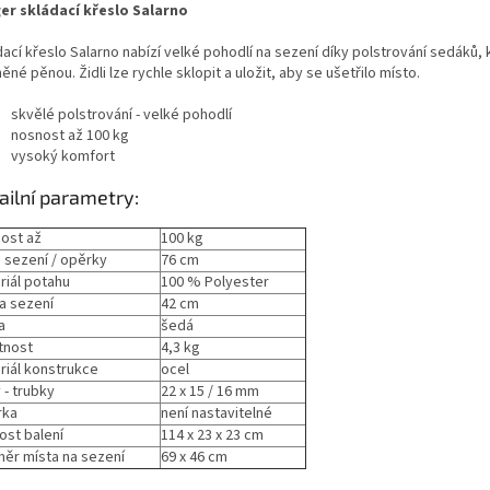
er skládací křeslo Salarno
ací křeslo Salarno nabízí velké pohodlí na sezení díky polstrování sedáků, 
ěné pěnou. Židli lze rychle sklopit a uložit, aby se ušetřilo místo.
skvělé polstrování - velké pohodlí
nosnost až 100 kg
vysoký komfort
ailní parametry:
ost až
100 kg
a sezení / opěrky
76 cm
riál potahu
100 % Polyester
a sezení
42 cm
a
šedá
tnost
4,3 kg
riál konstrukce
ocel
 - trubky
22 x 15 / 16 mm
rka
není nastavitelné
ost balení
114 x 23 x 23 cm
ěr místa na sezení
69 x 46 cm