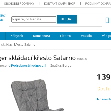
OBCHODNÍ PODMÍNKY
KONTAKT CAMPI-SHOP
PODMÍNKY OCHRA
VÁMI
HLEDAT
KU
NÁK
KOŠÍ
s
Nábytek
Domácnost
Elektro
Vozidlo
Vše p
 skládací křeslo Salarno
er skládací křeslo Salarno
496400
né
noceno
Podrobnosti hodnocení
Značka:
Berger
ní
1 39
u
Měrná
Dostu
cena:
ek.
Možnosti