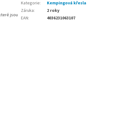
Kategorie
:
Kempingová křesla
Záruka
:
2 roky
které jsou
EAN
:
4036231063107