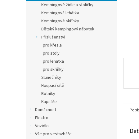
n
Kempingové židle a stoličky
e
Kempingová lehátka
l
Kempingové skřínky
Dětský kempingový nábytek
Příslušenství
pro křesla
pro stoly
pro lehatka
pro skříňky
Slunečníky
Houpací sítě
Botníky
Kapsáře
Domácnost
Popi
Elektro
Vozidlo
Det
Vše pro vestavbáře