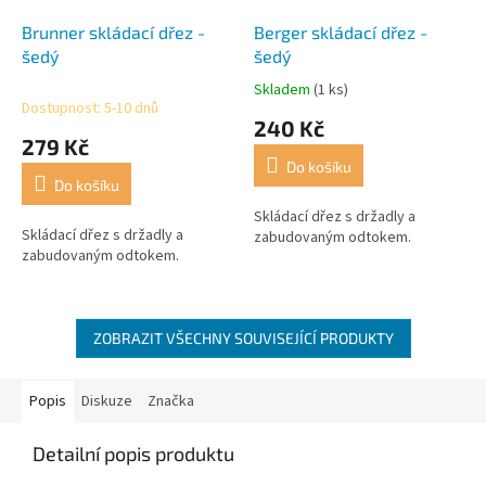
Brunner skládací dřez -
Berger skládací dřez -
šedý
šedý
Skladem
(1 ks)
Průměrné
Dostupnost: 5-10 dnů
hodnocení
240 Kč
produktu
279 Kč
je
Do košíku
3,5
Do košíku
z
5
Skládací dřez s držadly a
Skládací dřez s držadly a
hvězdiček.
zabudovaným odtokem.
zabudovaným odtokem.
ZOBRAZIT VŠECHNY SOUVISEJÍCÍ PRODUKTY
Popis
Diskuze
Značka
Detailní popis produktu