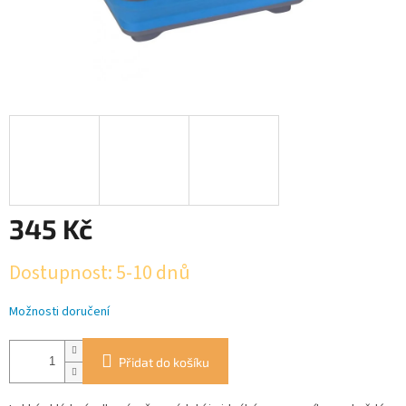
345 Kč
Měrná
Dostupnost: 5-10 dnů
cena:
Možnosti doručení
Přidat do košíku