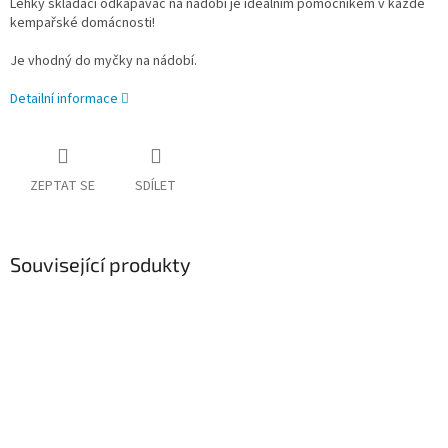
Lehký skládací odkapávač na nádobí je ideálním pomocníkem v každé
kempařské domácnosti!
Je vhodný do myčky na nádobí.
Detailní informace
ZEPTAT SE
SDÍLET
Související produkty