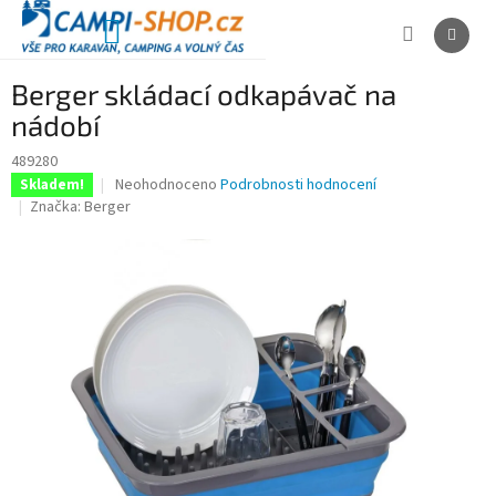
Přejít
na
NÁKUPNÍ
obsah
KOŠÍK
Berger skládací odkapávač na
nádobí
489280
Průměrné
Neohodnoceno
Podrobnosti hodnocení
Skladem!
hodnocení
Značka:
Berger
produktu
je
0,0
z
5
hvězdiček.