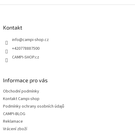
Z
á
p
a
Kontakt
t
info
@
campi-shop.cz
í
+420778887500
CAMPI-SHOP.cz
Informace pro vás
Obchodní podmínky
Kontakt Campi-shop
Podmínky ochrany osobních údajů
CAMPI-BLOG
Reklamace
Vrácení zboží