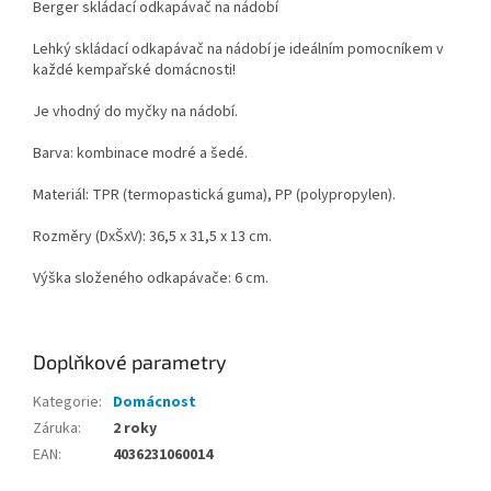
Berger skládací odkapávač na nádobí
Lehký skládací odkapávač na nádobí je ideálním pomocníkem v
každé kempařské domácnosti!
Je vhodný do myčky na nádobí.
Barva: kombinace modré a šedé.
Materiál: TPR (termopastická guma), PP (polypropylen).
Rozměry (DxŠxV): 36,5 x 31,5 x 13 cm.
Výška složeného odkapávače: 6 cm.
Doplňkové parametry
Kategorie
:
Domácnost
Záruka
:
2 roky
EAN
:
4036231060014