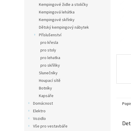
n
Kempingové židle a stoličky
e
Kempingová lehátka
l
Kempingové skřínky
Dětský kempingový nábytek
Příslušenství
pro křesla
pro stoly
pro lehatka
pro skříňky
Slunečníky
Houpací sítě
Botníky
Kapsáře
Domácnost
Popi
Elektro
Vozidlo
Det
Vše pro vestavbáře