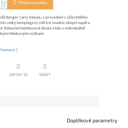
Přidat do košíku
stůl Berger Carry Deluxe, v provedení z ušlechtilého
nto velký kempingový stůl lze snadno sklopit napůl a
it. Robustní bambusová deska stolu s individuálně
lnými hliníkovými nožkami.
informace
ZEPTAT SE
SDÍLET
Doplňkové parametry