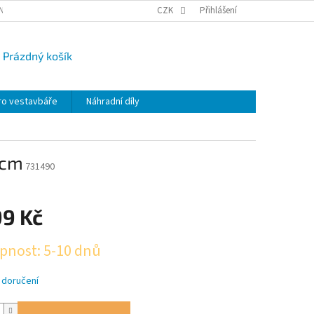
NY OSOBNÍCH ÚDAJŮ
CAMPI-BLOG
CZK
REKLAMACE
Přihlášení
VRÁCENÍ ZBO
Prázdný košík
UPNÍ
K
ro vestavbáře
Náhradní díly
 cm
731490
99 Kč
pnost: 5-10 dnů
 doručení