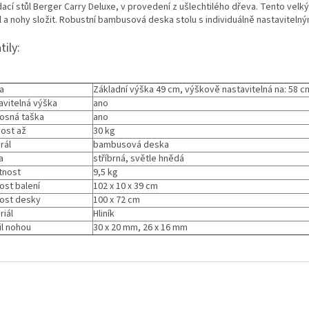
dací stůl Berger Carry Deluxe, v provedení z ušlechtilého dřeva. Tento velk
l a nohy složit. Robustní bambusová deska stolu s individuálně nastavitelný
tily:
a
Základní výška 49 cm, výškově nastavitelná na: 58 
avitelná výška
ano
osná taška
ano
ost až
30 kg
rál
bambusová deska
a
stříbrná, světle hnědá
tnost
9,5 kg
ost balení
102 x 10 x 39 cm
kost desky
100 x 72 cm
riál
Hliník
il nohou
30 x 20 mm, 26 x 16 mm