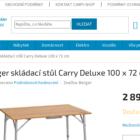
OBCHODNÍ PODMÍNKY
KONTAKT CAMPI-SHOP
PODMÍNKY OCHRA
VÁMI
HLEDAT
KU
NÁK
KOŠÍ
s
Nábytek
Domácnost
Elektro
Vozidlo
Vše p
skládací stůl Carry Deluxe 100 x 72 cm
er skládací stůl Carry Deluxe 100 x 72
né
noceno
Podrobnosti hodnocení
Značka:
Berger
ní
2 8
u
Měrná
Dostu
cena:
ek.
Možnosti