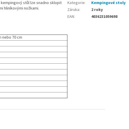
ý kempingový stůl lze snadno sklopit
Kategorie
:
Kempingové stoly
mi hliníkovými nožkami.
Záruka
:
2 roky
EAN
:
4036231059698
cm nebo 70 cm