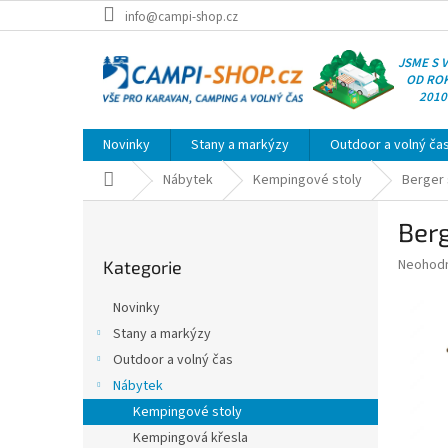
Přejít
info@campi-shop.cz
na
obsah
JSME S 
OD RO
2010
Novinky
Stany a markýzy
Outdoor a volný ča
Domů
Nábytek
Kempingové stoly
Berger 
P
Berg
o
Přeskočit
s
Průměr
Neohod
Kategorie
kategorie
t
hodnoce
r
produkt
Novinky
a
je
Stany a markýzy
0,0
n
z
Outdoor a volný čas
n
5
í
Nábytek
hvězdič
p
Kempingové stoly
a
Kempingová křesla