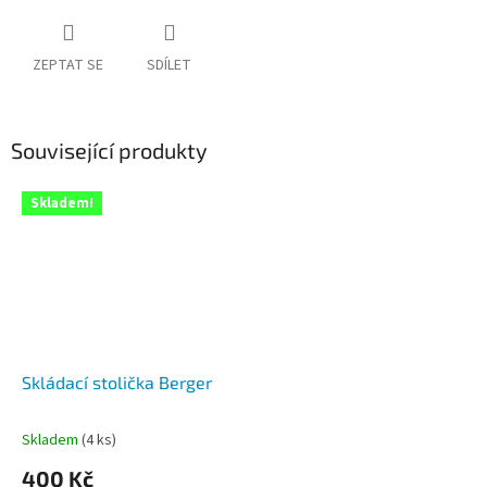
ZEPTAT SE
SDÍLET
Související produkty
Skladem!
Skládací stolička Berger
Skladem
(4 ks)
Průměrné
hodnocení
400 Kč
produktu