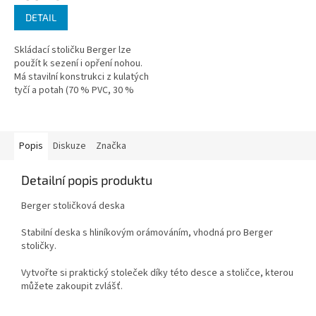
je
DETAIL
3,7
z
Skládací stoličku Berger lze
5
použít k sezení i opření nohou.
hvězdiček.
Má stavilní konstrukci z kulatých
tyčí a potah (70 % PVC, 30 %
polyester), který se snadno
udržuje a je odolný proti...
Popis
Diskuze
Značka
Detailní popis produktu
Berger stoličková deska
Stabilní deska s hliníkovým orámováním, vhodná pro Berger
stoličky.
Vytvořte si praktický stoleček díky této desce a stoličce, kterou
můžete zakoupit zvlášť.