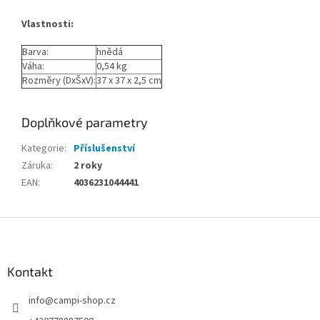
Vlastnosti:
Barva:
hnědá
Váha:
0,54 kg
Rozměry (DxŠxV):
37 x 37 x 2,5 cm
Doplňkové parametry
Kategorie
:
Příslušenství
Záruka
:
2 roky
EAN
:
4036231044441
Z
á
p
a
Kontakt
t
info
@
campi-shop.cz
í