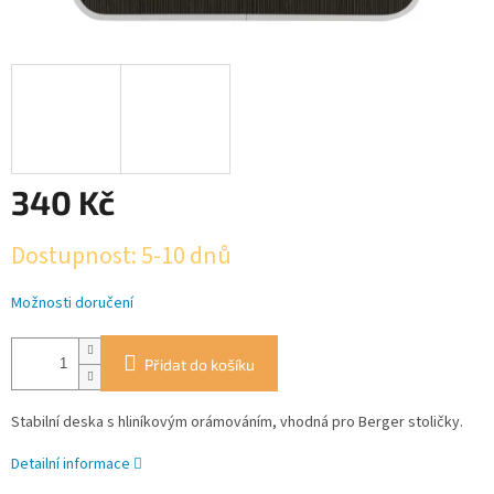
340 Kč
Měrná
Dostupnost: 5-10 dnů
cena:
Možnosti doručení
Přidat do košíku
Stabilní deska s hliníkovým orámováním, vhodná pro Berger stoličky.
Detailní informace