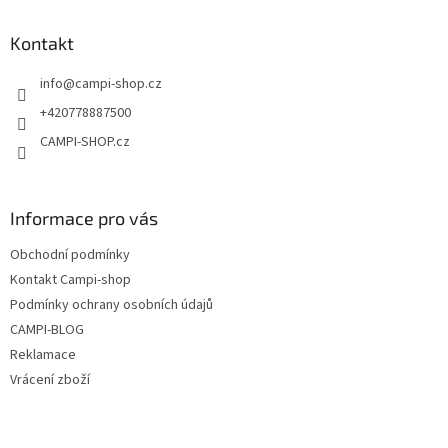
p
a
Kontakt
t
info
@
campi-shop.cz
í
+420778887500
CAMPI-SHOP.cz
Informace pro vás
Obchodní podmínky
Kontakt Campi-shop
Podmínky ochrany osobních údajů
CAMPI-BLOG
Reklamace
Vrácení zboží