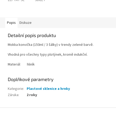
ZEPTAT SE
SDÍLET
Popis
Diskuze
Detailní popis produktu
Mokka konvička (150ml / 3 šálky) v trendy zelené barvě.
Vhodná pro všechny typy plotýnek, kromě indukční.
Materiál
hliník
Doplňkové parametry
Kategorie
:
Plastové sklenice a hrnky
Záruka
:
2 roky
Z
á