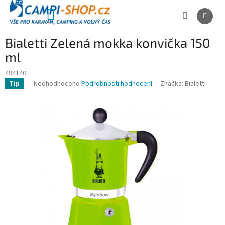
Přejít
na
NÁKUPNÍ
obsah
KOŠÍK
Bialetti Zelená mokka konvička 150
ml
494140
Průměrné
Neohodnoceno
Podrobnosti hodnocení
Značka:
Bialetti
Tip
hodnocení
produktu
je
0,0
z
5
hvězdiček.