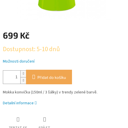
699 Kč
Měrná
Dostupnost: 5-10 dnů
cena:
Možnosti doručení
Přidat do košíku
Mokka konvička (150ml / 3 šálky) v trendy zelené barvě.
Detailní informace