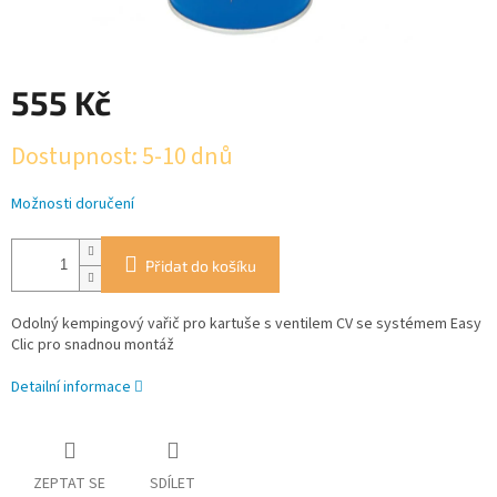
555 Kč
Měrná
Dostupnost: 5-10 dnů
cena:
Možnosti doručení
Přidat do košíku
Odolný kempingový vařič pro kartuše s ventilem CV se systémem Easy
Clic pro snadnou montáž
Detailní informace
ZEPTAT SE
SDÍLET