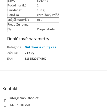
Barva:
stříbrná
Počet hořáků:
1
Hmotnost:
180 g
Položka:
kartušový vařič
Vnější materiál:
ocel
Piezo Zündung:
-
Plyn:
Propan-butan
Doplňkové parametry
Kategorie
:
Outdoor a volný čas
Záruka
:
2 roky
EAN
:
3138522074562
Z
á
p
a
Kontakt
t
info
@
campi-shop.cz
í
+420778887500