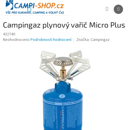
Přejít
na
NÁKUPNÍ
obsah
KOŠÍK
Campingaz plynový vařič Micro Plus
432740
Průměrné
Neohodnoceno
Podrobnosti hodnocení
Značka:
Campingaz
hodnocení
produktu
je
0,0
z
5
hvězdiček.