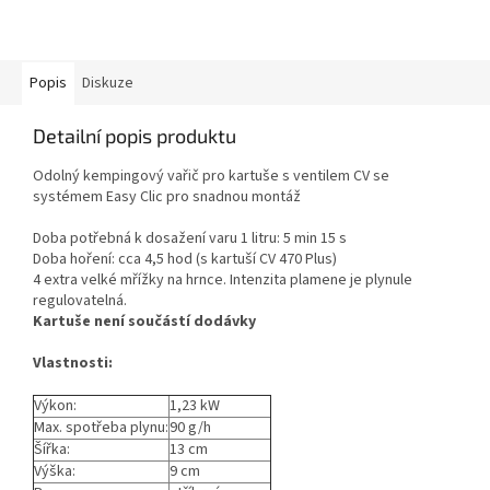
Popis
Diskuze
Detailní popis produktu
Odolný kempingový vařič pro kartuše s ventilem CV se
systémem Easy Clic pro snadnou montáž
Doba potřebná k dosažení varu 1 litru: 5 min 15 s
Doba hoření: cca 4,5 hod (s kartuší CV 470 Plus)
4 extra velké mřížky na hrnce. Intenzita plamene je plynule
regulovatelná.
Kartuše není součástí dodávky
Vlastnosti:
Výkon:
1,23 kW
Max. spotřeba plynu:
90 g/h
Šířka:
13 cm
Výška:
9 cm