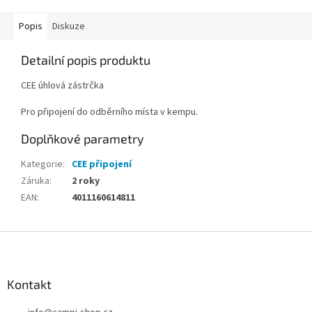
Popis
Diskuze
Detailní popis produktu
CEE úhlová zástrčka
Pro připojení do odběrního místa v kempu.
Doplňkové parametry
Kategorie
:
CEE připojení
Záruka
:
2 roky
EAN
:
4011160614811
Z
á
p
a
Kontakt
t