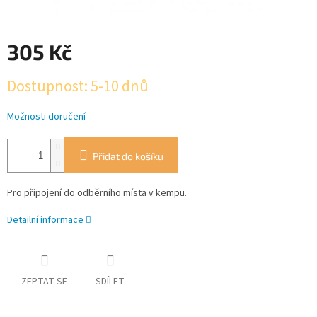
305 Kč
Měrná
Dostupnost: 5-10 dnů
cena:
Možnosti doručení
Přidat do košíku
Pro připojení do odběrního místa v kempu.
Detailní informace
ZEPTAT SE
SDÍLET