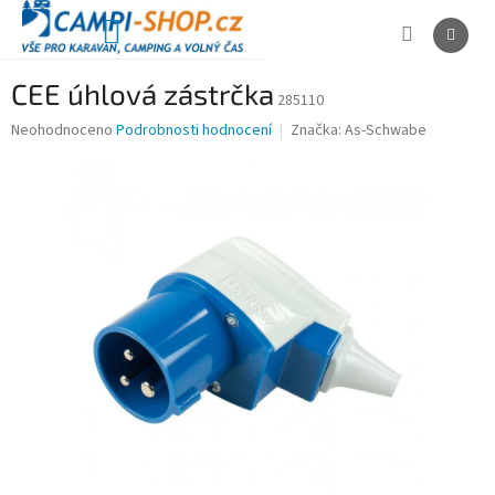
Přejít
na
NÁKUPNÍ
obsah
KOŠÍK
CEE úhlová zástrčka
285110
Průměrné
Neohodnoceno
Podrobnosti hodnocení
Značka:
As-Schwabe
hodnocení
produktu
je
0,0
z
5
hvězdiček.