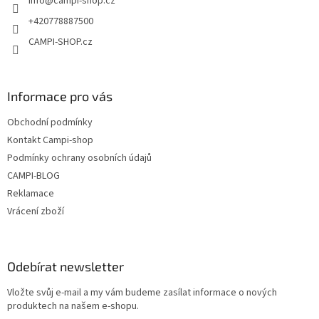
info
@
campi-shop.cz
í
+420778887500
CAMPI-SHOP.cz
Informace pro vás
Obchodní podmínky
Kontakt Campi-shop
Podmínky ochrany osobních údajů
CAMPI-BLOG
Reklamace
Vrácení zboží
Odebírat newsletter
Vložte svůj e-mail a my vám budeme zasílat informace o nových
produktech na našem e-shopu.