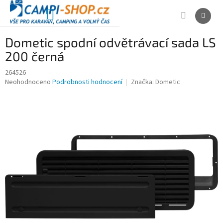
Přejít
na
NÁKUPNÍ
obsah
KOŠÍK
Dometic spodní odvětrávací sada LS
200 černá
264526
Průměrné
Neohodnoceno
Podrobnosti hodnocení
Značka:
Dometic
hodnocení
produktu
je
0,0
z
5
hvězdiček.