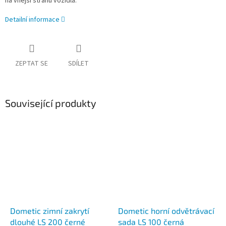
na vnější stranu vozidla.
Detailní informace
ZEPTAT SE
SDÍLET
Související produkty
Dometic zimní zakrytí
Dometic horní odvětrávací
dlouhé LS 200 černé
sada LS 100 černá