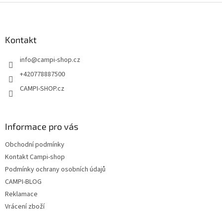
Z
á
p
a
Kontakt
t
info
@
campi-shop.cz
í
+420778887500
CAMPI-SHOP.cz
Informace pro vás
Obchodní podmínky
Kontakt Campi-shop
Podmínky ochrany osobních údajů
CAMPI-BLOG
Reklamace
Vrácení zboží