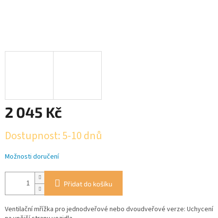
2 045 Kč
Měrná
Dostupnost: 5-10 dnů
cena:
Možnosti doručení
Přidat do košíku
Ventilační mřížka pro jednodveřové nebo dvoudveřové verze: Uchycení