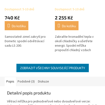
Dostupnost: 5-10 dnů
Dostupnost: 5-10 dnů
740 Kč
2 255 Kč
Do košíku
Do košíku
Samostatné zimní zakrytí pro
Zabraňte hromadění tepla v
Dometic spodní odvětrávací
okolí chladničky a ušetřete
sadu LS 200.
energii. Spodní mřížka
propouští chladný vzduch
dovnitř a horní mřížka zase
teplý vzduch ven
ZOBRAZIT VŠECHNY SOUVISEJÍCÍ PRODUKTY
Popis
Podobné (3)
Diskuze
Detailní popis produktu
Větrací mřížka pro jednodveřové nebo dvoudveřové verze: