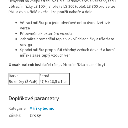
Uchycení na vnější stranu vozidla. Jednodveřové verze vyžadují
větrací mřížky LS 100 (nahoře) a LS 200 (dole). LS 300 pro verze
RML a dvoukřídlé dveře - lze použít nahoře a dole.
Větrací mřížka pro jednodveřové nebo dvoudveřové
verze
Připevněno k exteriéru vozidla
Zabraňte hromadění tepla v okolí chladničky a ušetřete
energii
Spodní mřížka propouští chladný vzduch dovnitř a horní
mřížka zase teplý vzduch ven
Obsah balení:
Instalační rám, větrací mřížka a zimní kryt
Barva
černá
Rozměry (ŠxVxH)
47,9 x 18,5 x 1 cm
Doplňkové parametry
Kategorie
:
Mřížky lednic
Záruka
:
2 roky