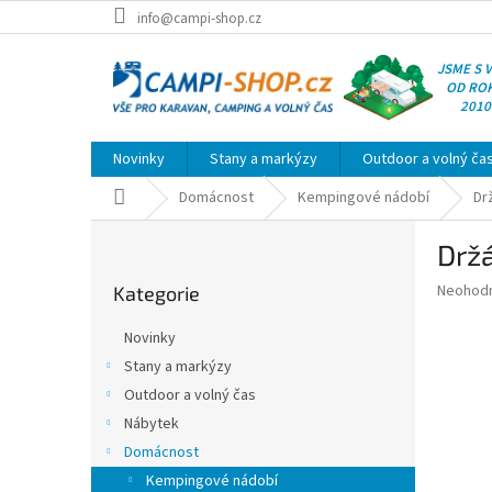
Přejít
info@campi-shop.cz
na
obsah
JSME S 
OD RO
2010
Novinky
Stany a markýzy
Outdoor a volný ča
Domů
Domácnost
Kempingové nádobí
Dr
P
Držá
o
Přeskočit
s
Průměr
Neohod
Kategorie
kategorie
t
hodnoce
r
produkt
Novinky
a
je
Stany a markýzy
0,0
n
z
Outdoor a volný čas
n
5
í
Nábytek
hvězdič
p
Domácnost
a
Kempingové nádobí