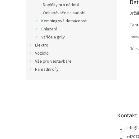
Det
Doplňky pro nádobí
Odkapávače na nádobí
Držák
Kempingová domácnost
Tent
Chlazení
Indiv
Vařiče a grily
Elektro
Délka
Vozidlo
Vše pro vestavbáře
Náhradní díly
Z
á
p
a
t
Kontakt
í
info
@
+4207