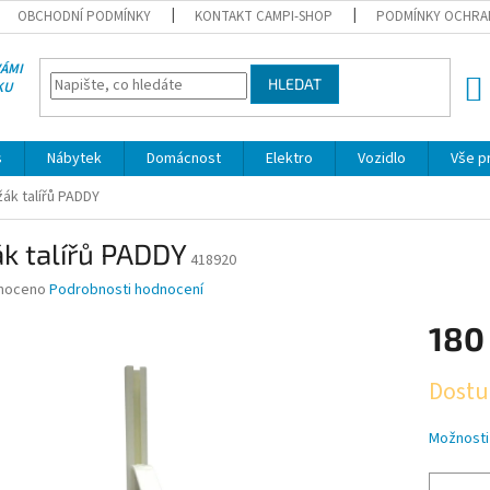
OBCHODNÍ PODMÍNKY
KONTAKT CAMPI-SHOP
PODMÍNKY OCHRA
VÁMI
HLEDAT
KU
NÁK
KOŠÍ
s
Nábytek
Domácnost
Elektro
Vozidlo
Vše p
žák talířů PADDY
k talířů PADDY
418920
né
noceno
Podrobnosti hodnocení
ní
180
u
Měrná
Dostu
cena:
ek.
Možnosti