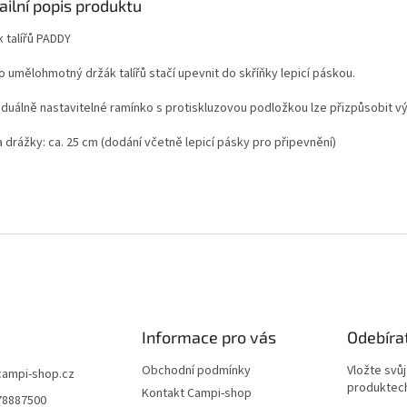
ailní popis produktu
 talířů PADDY
o umělohmotný držák talířů stačí upevnit do skříňky lepicí páskou.
iduálně nastavitelné ramínko s protiskluzovou podložkou lze přizpůsobit výš
 drážky: ca. 25 cm (dodání včetně lepicí pásky pro připevnění)
Informace pro vás
Odebíra
Obchodní podmínky
Vložte svů
campi-shop.cz
produktech
Kontakt Campi-shop
78887500