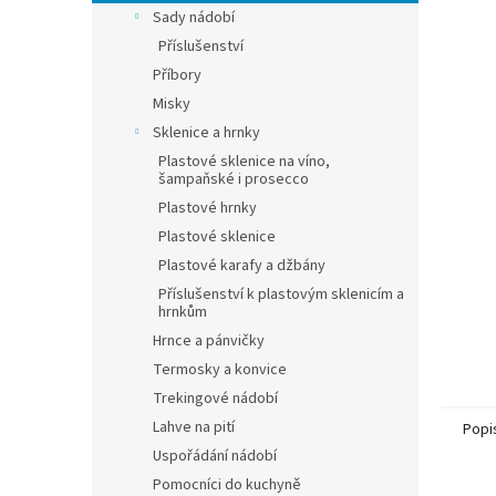
n
Sady nádobí
e
Příslušenství
l
Příbory
Misky
Sklenice a hrnky
Plastové sklenice na víno,
šampaňské i prosecco
Plastové hrnky
Plastové sklenice
Plastové karafy a džbány
Příslušenství k plastovým sklenicím a
hrnkům
Hrnce a pánvičky
Termosky a konvice
Trekingové nádobí
Lahve na pití
Popi
Uspořádání nádobí
Pomocníci do kuchyně