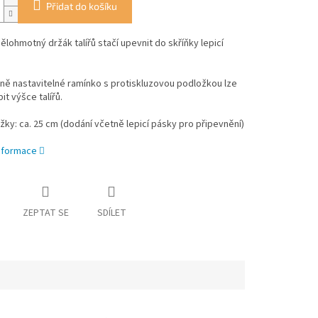
Přidat do košíku
lohmotný držák talířů stačí upevnit do skříňky lepicí
lně nastavitelné ramínko s protiskluzovou podložkou lze
it výšce talířů.
žky: ca. 25 cm (dodání včetně lepicí pásky pro připevnění)
informace
ZEPTAT SE
SDÍLET