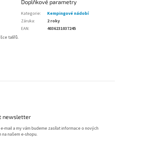
Doplňkové parametry
Kategorie
:
Kempingové nádobí
Záruka
:
2 roky
EAN
:
4036231037245
ce talířů.
t newsletter
j e-mail a my vám budeme zasílat informace o nových
 na našem e-shopu.