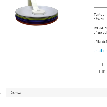
Tento umě
páskou.
Individuá
přizpůsob
Délka drá
Detailní 
TISK
s
Diskuze