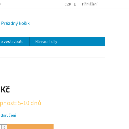
NY OSOBNÍCH ÚDAJŮ
CAMPI-BLOG
CZK
REKLAMACE
Přihlášení
VRÁCENÍ ZBO
Prázdný košík
UPNÍ
K
ro vestavbáře
Náhradní díly
 Kč
pnost: 5-10 dnů
 doručení