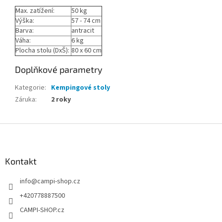
Max. zatížení:
50 kg
Výška:
57 - 74 cm
Barva:
antracit
Váha:
6 kg
Plocha stolu (DxŠ):
80 x 60 cm
Doplňkové parametry
Kategorie
:
Kempingové stoly
Záruka
:
2 roky
Z
á
p
a
Kontakt
t
info
@
campi-shop.cz
í
+420778887500
CAMPI-SHOP.cz