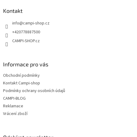
p
a
Kontakt
t
info
@
campi-shop.cz
í
+420778887500
CAMPI-SHOP.cz
Informace pro vás
Obchodní podmínky
Kontakt Campi-shop
Podmínky ochrany osobních údajů
CAMPI-BLOG
Reklamace
Vrácení zboží