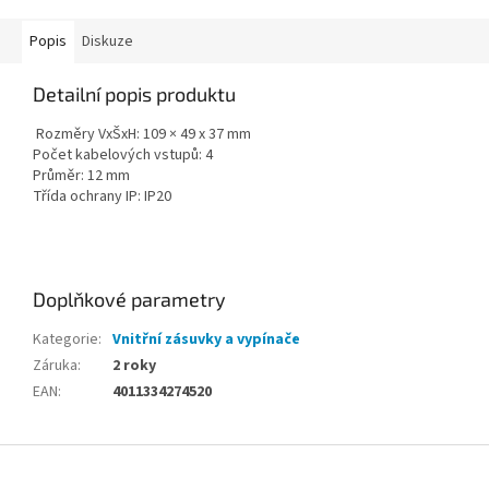
Popis
Diskuze
Detailní popis produktu
Rozměry VxŠxH: 109 × 49 x 37 mm
Počet kabelových vstupů: 4
Průměr: 12 mm
Třída ochrany IP: IP20
Doplňkové parametry
Kategorie
:
Vnitřní zásuvky a vypínače
Záruka
:
2 roky
EAN
:
4011334274520
Z
á