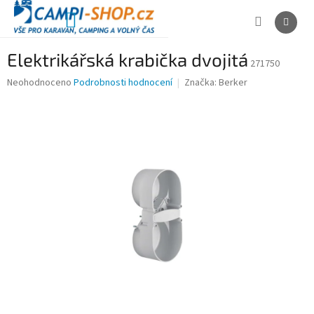
Přejít
na
NÁKUPNÍ
obsah
KOŠÍK
Elektrikářská krabička dvojitá
271750
Průměrné
Neohodnoceno
Podrobnosti hodnocení
Značka:
Berker
hodnocení
produktu
je
0,0
z
5
hvězdiček.