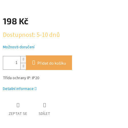
198 Kč
Měrná
Dostupnost: 5-10 dnů
cena:
Možnosti doručení
Přidat do košíku
Třída ochrany IP: IP20
Detailní informace
ZEPTAT SE
SDÍLET