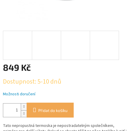
849 Kč
Měrná
Dostupnost: 5-10 dnů
cena:
Možnosti doručení
Přidat do košíku
Tato nepropustná termoska je nepostradatelným společníkem,