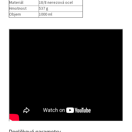
Materiál
18/8 nerezová ocel
Hmotnost
537 g
Objem
1000 ml
Doplňkové parametry