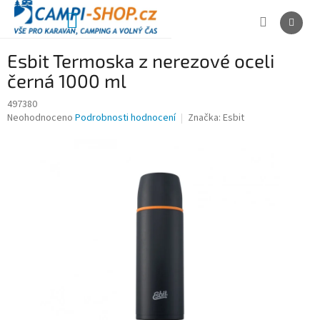
Přejít
na
NÁKUPNÍ
obsah
KOŠÍK
Esbit Termoska z nerezové oceli
černá 1000 ml
497380
Průměrné
Neohodnoceno
Podrobnosti hodnocení
Značka:
Esbit
hodnocení
produktu
je
0,0
z
5
hvězdiček.