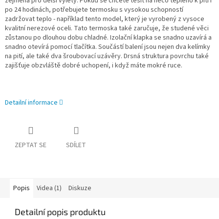
zejména pro delší výlety. Pokud se chcete těšit na něco teplého k pití i
po 24 hodinách, potřebujete termosku s vysokou schopností
zadržovat teplo - například tento model, který je vyrobený z vysoce
kvalitní nerezové oceli. Tato termoska také zaručuje, že studené věci
zůstanou po dlouhou dobu chladné. Izolační klapka se snadno uzavírá a
snadno otevírá pomocí tlačítka. Součástí balení jsou nejen dva kelímky
na pití, ale také dva šroubovací uzávěry. Drsná struktura povrchu také
zajišťuje obzvláště dobré uchopení, i když máte mokré ruce.
Detailní informace
ZEPTAT SE
SDÍLET
Popis
Videa (1)
Diskuze
Detailní popis produktu