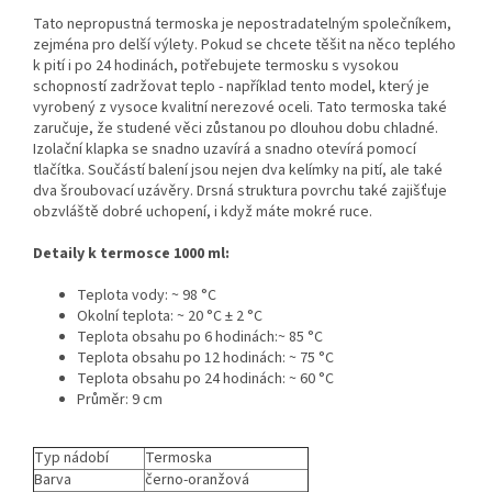
Tato nepropustná termoska je nepostradatelným společníkem,
zejména pro delší výlety. Pokud se chcete těšit na něco teplého
k pití i po 24 hodinách, potřebujete termosku s vysokou
schopností zadržovat teplo - například tento model, který je
vyrobený z vysoce kvalitní nerezové oceli. Tato termoska také
zaručuje, že studené věci zůstanou po dlouhou dobu chladné.
Izolační klapka se snadno uzavírá a snadno otevírá pomocí
tlačítka. Součástí balení jsou nejen dva kelímky na pití, ale také
dva šroubovací uzávěry. Drsná struktura povrchu také zajišťuje
obzvláště dobré uchopení, i když máte mokré ruce.
Detaily k termosce 1000 ml:
Teplota vody: ~ 98 °C
Okolní teplota: ~ 20 °C ± 2 °C
Teplota obsahu po 6 hodinách:~ 85 °C
Teplota obsahu po 12 hodinách: ~ 75 °C
Teplota obsahu po 24 hodinách: ~ 60 °C
Průměr: 9 cm
Typ nádobí
Termoska
Barva
černo-oranžová