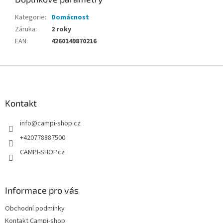
Kategorie
:
Domácnost
Záruka
:
2 roky
EAN
:
4260149870216
Z
á
p
a
Kontakt
t
info
@
campi-shop.cz
í
+420778887500
CAMPI-SHOP.cz
Informace pro vás
Obchodní podmínky
Kontakt Campi-shop