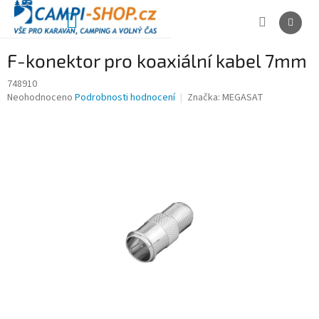
Přejít
na
NÁKUPNÍ
obsah
KOŠÍK
F-konektor pro koaxiální kabel 7mm
748910
Průměrné
Neohodnoceno
Podrobnosti hodnocení
Značka:
MEGASAT
hodnocení
produktu
je
0,0
z
5
hvězdiček.