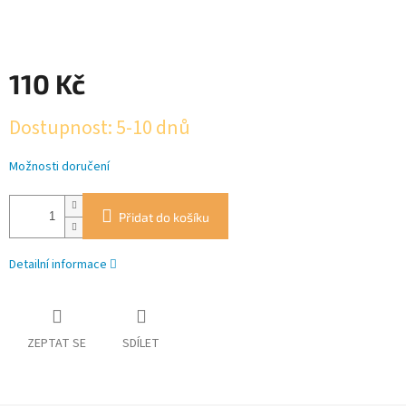
110 Kč
Měrná
Dostupnost: 5-10 dnů
cena:
Možnosti doručení
Přidat do košíku
Detailní informace
ZEPTAT SE
SDÍLET