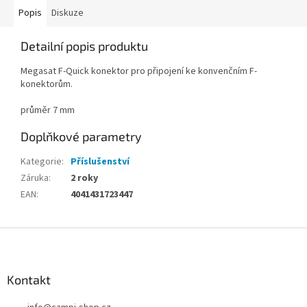
Popis
Diskuze
Detailní popis produktu
Megasat F-Quick konektor pro připojení ke konvenčním F-
konektorům.
průměr 7 mm
Doplňkové parametry
Kategorie
:
Příslušenství
Záruka
:
2 roky
EAN
:
4041431723447
Z
á
p
a
Kontakt
t