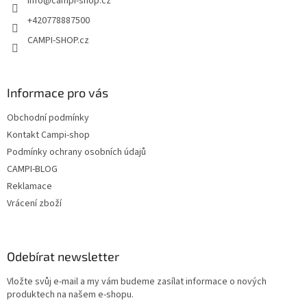
info
@
campi-shop.cz
í
+420778887500
CAMPI-SHOP.cz
Informace pro vás
Obchodní podmínky
Kontakt Campi-shop
Podmínky ochrany osobních údajů
CAMPI-BLOG
Reklamace
Vrácení zboží
Odebírat newsletter
Vložte svůj e-mail a my vám budeme zasílat informace o nových
produktech na našem e-shopu.