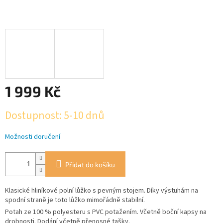
1 999 Kč
Měrná
Dostupnost: 5-10 dnů
cena:
Možnosti doručení
Přidat do košíku
Klasické hliníkové polní lůžko s pevným stojem. Díky výstuhám na
spodní straně je toto lůžko mimořádně stabilní.
Potah ze 100 % polyesteru s PVC potažením. Včetně boční kapsy na
drobnosti. Dodání včetně přenosné tašky.