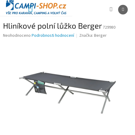
Přejít
na
NÁKUPNÍ
obsah
KOŠÍK
Hliníkové polní lůžko Berger
729980
Průměrné
Neohodnoceno
Podrobnosti hodnocení
Značka:
Berger
hodnocení
produktu
je
0,0
z
5
hvězdiček.