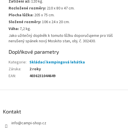
Zatížení až:
120 kg.
Rozložené rozměry:
210 x 80 x 47 cm.
Plocha lůžka:
205 x 75 cm.
Složené rozměry:
106 x 24 x 20 cm.
Váha:
7,2 kg.
Jako užitečný doplněk k tomuto lůžku doporučujeme pro Váš
nerušený spánek nový Moskito stan, obj. č. 302430.
Doplňkové parametry
Kategorie
:
Skládací kempingová lehátka
Záruka
:
2 roky
EAN
:
4036231044649
Z
á
p
a
Kontakt
t
info
@
campi-shop.cz
í