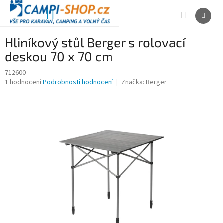
Přejít
na
NÁKUPNÍ
obsah
KOŠÍK
Hliníkový stůl Berger s rolovací
deskou 70 x 70 cm
712600
Průměrné
1 hodnocení
Podrobnosti hodnocení
Značka:
Berger
hodnocení
produktu
je
5,0
z
5
hvězdiček.