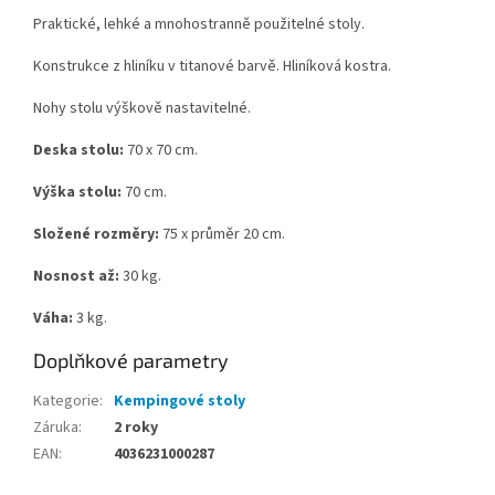
Praktické, lehké a mnohostranně použitelné stoly.
Konstrukce z hliníku v titanové barvě. Hliníková kostra.
Nohy stolu výškově nastavitelné.
Deska stolu:
70 x 70 cm.
Výška stolu:
70 cm.
Složené rozměry:
75 x průměr 20 cm.
Nosnost až:
30 kg.
Váha:
3 kg.
Doplňkové parametry
Kategorie
:
Kempingové stoly
Záruka
:
2 roky
EAN
:
4036231000287