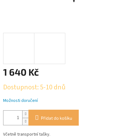
1 640 Kč
Měrná
Dostupnost: 5-10 dnů
cena:
Možnosti doručení
Přidat do košíku
Včetně transportní tašky.