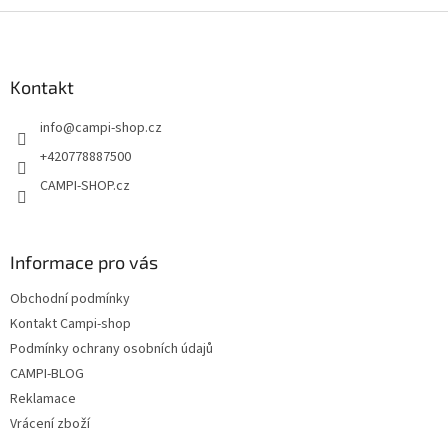
Z
á
p
a
Kontakt
t
info
@
campi-shop.cz
í
+420778887500
CAMPI-SHOP.cz
Informace pro vás
Obchodní podmínky
Kontakt Campi-shop
Podmínky ochrany osobních údajů
CAMPI-BLOG
Reklamace
Vrácení zboží