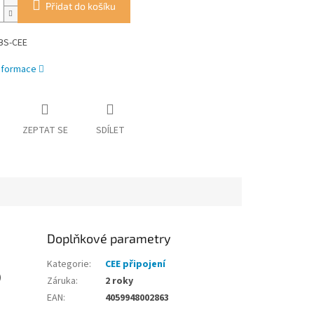
Přidat do košíku
BS-CEE
informace
ZEPTAT SE
SDÍLET
Doplňkové parametry
Kategorie
:
CEE připojení
)
Záruka
:
2 roky
EAN
:
4059948002863