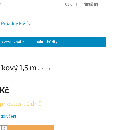
NY OSOBNÍCH ÚDAJŮ
CAMPI-BLOG
CZK
REKLAMACE
Přihlášení
VRÁCENÍ ZBO
Prázdný košík
UPNÍ
K
ro vestavbáře
Náhradní díly
íkový 1,5 m
285830
 Kč
pnost: 5-10 dnů
 doručení