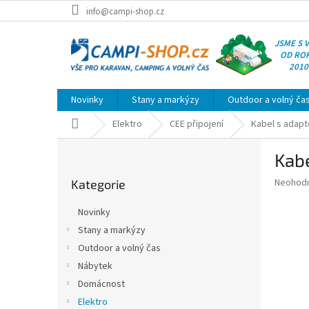
Přejít
info@campi-shop.cz
na
obsah
JSME S 
OD RO
2010
Novinky
Stany a markýzy
Outdoor a volný ča
Domů
Elektro
CEE připojení
Kabel s adapt
P
Kabe
o
Přeskočit
s
Průměr
Neohod
Kategorie
kategorie
t
hodnoce
r
produkt
Novinky
a
je
Stany a markýzy
0,0
n
z
Outdoor a volný čas
n
5
í
Nábytek
hvězdič
p
Domácnost
a
Elektro