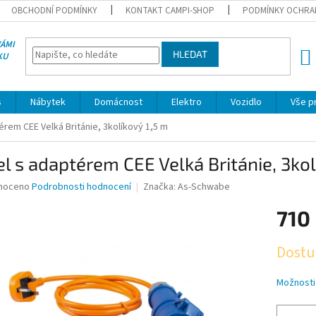
OBCHODNÍ PODMÍNKY
KONTAKT CAMPI-SHOP
PODMÍNKY OCHRA
VÁMI
HLEDAT
KU
NÁK
KOŠÍ
s
Nábytek
Domácnost
Elektro
Vozidlo
Vše p
érem CEE Velká Británie, 3kolíkový 1,5 m
l s adaptérem CEE Velká Británie, 3kol
né
noceno
Podrobnosti hodnocení
Značka:
As-Schwabe
ní
710
u
Měrná
Dostu
cena:
ek.
Možnosti