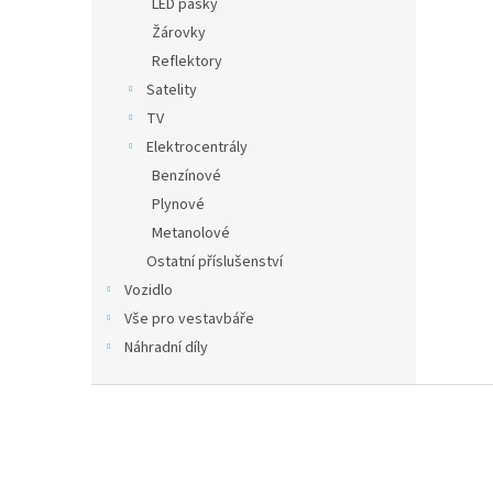
LED pásky
Žárovky
Reflektory
Satelity
TV
Elektrocentrály
Benzínové
Plynové
Metanolové
Ostatní příslušenství
Vozidlo
Vše pro vestavbáře
Náhradní díly
Z
á
p
a
t