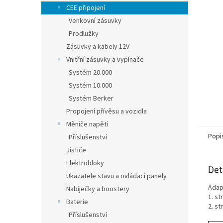
n
CEE připojení
e
Venkovní zásuvky
l
Prodlužky
Zásuvky a kabely 12V
Vnitřní zásuvky a vypínače
Systém 20.000
Systém 10.000
Systém Berker
Propojení přívěsu a vozidla
Měniče napětí
Popi
Příslušenství
Jističe
Elektrobloky
Det
Ukazatele stavu a ovládací panely
Adap
Nabíječky a boostery
1. s
Baterie
2. st
Příslušenství