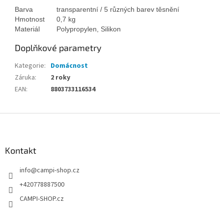
Barva
transparentní / 5 různých barev těsnění
Hmotnost
0,7 kg
Materiál
Polypropylen, Silikon
Doplňkové parametry
Kategorie
:
Domácnost
Záruka
:
2 roky
EAN
:
8803733116534
Z
á
p
a
Kontakt
t
info
@
campi-shop.cz
í
+420778887500
CAMPI-SHOP.cz