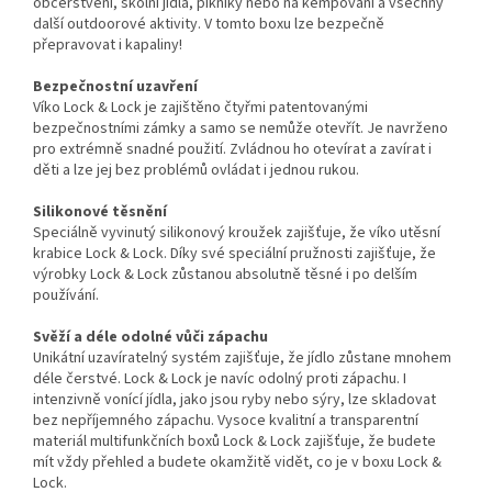
občerstvení, školní jídla, pikniky nebo na kempování a všechny
další outdoorové aktivity. V tomto boxu lze bezpečně
přepravovat i kapaliny!
Bezpečnostní uzavření
Víko Lock & Lock je zajištěno čtyřmi patentovanými
bezpečnostními zámky a samo se nemůže otevřít. Je navrženo
pro extrémně snadné použití. Zvládnou ho otevírat a zavírat i
děti a lze jej bez problémů ovládat i jednou rukou.
Silikonové těsnění
Speciálně vyvinutý silikonový kroužek zajišťuje, že víko utěsní
krabice Lock & Lock. Díky své speciální pružnosti zajišťuje, že
výrobky Lock & Lock zůstanou absolutně těsné i po delším
používání.
Svěží a déle odolné vůči zápachu
Unikátní uzavíratelný systém zajišťuje, že jídlo zůstane mnohem
déle čerstvé. Lock & Lock je navíc odolný proti zápachu. I
intenzivně vonící jídla, jako jsou ryby nebo sýry, lze skladovat
bez nepříjemného zápachu. Vysoce kvalitní a transparentní
materiál multifunkčních boxů Lock & Lock zajišťuje, že budete
mít vždy přehled a budete okamžitě vidět, co je v boxu Lock &
Lock.