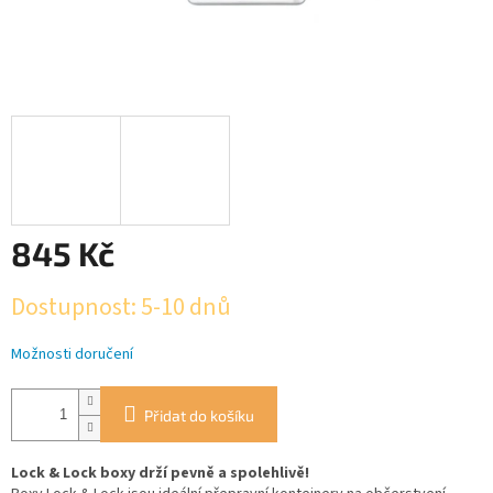
845 Kč
Měrná
Dostupnost: 5-10 dnů
cena:
Možnosti doručení
Přidat do košíku
Lock & Lock boxy drží pevně a spolehlivě!