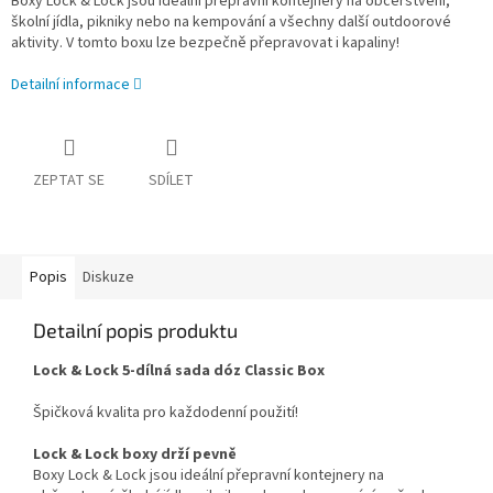
Boxy Lock & Lock jsou ideální přepravní kontejnery na občerstvení,
školní jídla, pikniky nebo na kempování a všechny další outdoorové
aktivity. V tomto boxu lze bezpečně přepravovat i kapaliny!
Detailní informace
ZEPTAT SE
SDÍLET
Popis
Diskuze
Detailní popis produktu
Lock & Lock 5-dílná sada dóz Classic Box
Špičková kvalita pro každodenní použití!
Lock & Lock boxy drží pevně
Boxy Lock & Lock jsou ideální přepravní kontejnery na