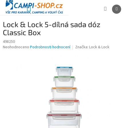
Přejít
na
NÁKUPNÍ
obsah
KOŠÍK
Lock & Lock 5-dílná sada dóz
Classic Box
498250
Průměrné
Neohodnoceno
Podrobnosti hodnocení
Značka:
Lock & Lock
hodnocení
produktu
je
0,0
z
5
hvězdiček.