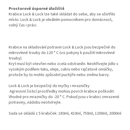
Prostorově úsporné úložiště
Krabice Lock & Lock lze také skládat do sebe, aby se ušetřilo
místo. Lock & Lock je ideálním pomocníkem pro domácnost,
volný čas i práci.
Krabice na skladování potravin Lock & Lock jsou bezpečné do
mikrovlnné trouby do 120 ° C (viz pokyny k použití mikrovlnné
trouby).
Kryt musí být otevřen nebo zcela odstraněn. Neohřívejte jídlo s
vysokým podílem tuku, oleje, cukru nebo rajčatové omáčky,
protože by to mohlo způsobit puchýře nebo změnu barvy.
Lock & Lock je bezpečný do myčky i mrazničky
Agresivní čisticí prostředky mohou povrch krabice poškodit.
Vhodné pro mrazničky do -20 ° C. Pokud jsou v krabici zmrazené
potraviny, nádobu neotvírejte.
Sada se skládá z 5 krabiček: 180ml, 410ml, 750ml, 1200ml, 2000ml