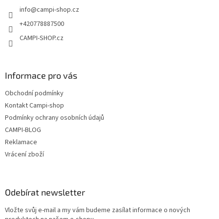
t
info
@
campi-shop.cz
í
+420778887500
CAMPI-SHOP.cz
Informace pro vás
Obchodní podmínky
Kontakt Campi-shop
Podmínky ochrany osobních údajů
CAMPI-BLOG
Reklamace
Vrácení zboží
Odebírat newsletter
Vložte svůj e-mail a my vám budeme zasílat informace o nových