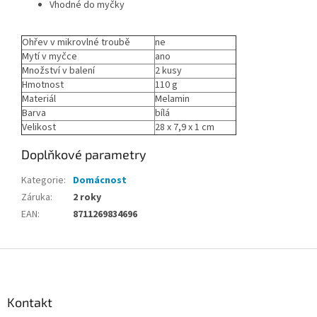
Vhodné do myčky
Ohřev v mikrovlné troubě
ne
Mytí v myčce
ano
Množství v balení
2 kusy
Hmotnost
110 g
Materiál
Melamin
Barva
bílá
Velikost
28 x 7,9 x 1 cm
Doplňkové parametry
Kategorie
:
Domácnost
Záruka
:
2 roky
EAN
:
8711269834696
Z
á
p
a
Kontakt