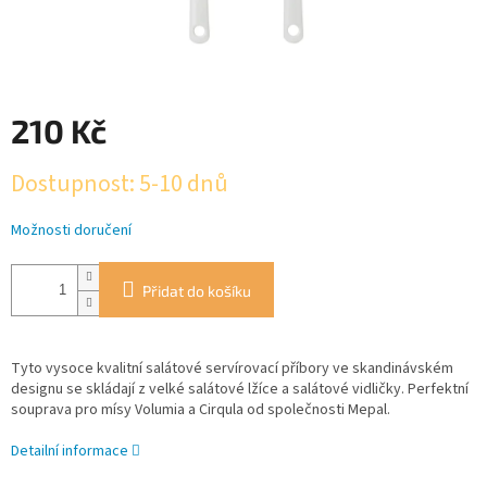
210 Kč
Měrná
Dostupnost: 5-10 dnů
cena:
Možnosti doručení
Přidat do košíku
Tyto vysoce kvalitní salátové servírovací příbory ve skandinávském
designu se skládají z velké salátové lžíce a salátové vidličky. Perfektní
souprava pro mísy Volumia a Cirqula od společnosti Mepal.
Detailní informace