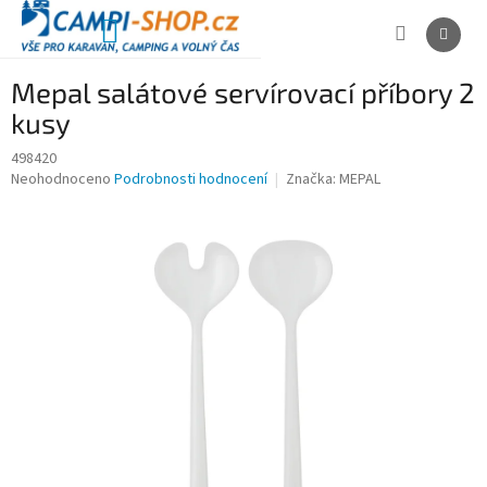
Přejít
na
NÁKUPNÍ
obsah
KOŠÍK
Mepal salátové servírovací příbory 2
kusy
498420
Průměrné
Neohodnoceno
Podrobnosti hodnocení
Značka:
MEPAL
hodnocení
produktu
je
0,0
z
5
hvězdiček.