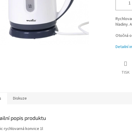
Rychlova
hladiny. 
Otočná o
Detailní 
TISK
s
Diskuze
ailní popis produktu
ic rychlovarná konvice 1l