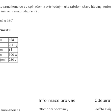
lovarná konvice se spínačem a průhledným ukazatelem stavu hladiny. Auto
ání i ochrana proti přehřátí.
ná o 360°.
tnosti:
a:
bílá
:
0,8 kg
m:
1 l
n:
800 W
jení:
230 V
Informace pro vás
Odebíra
Obchodní podmínky
Vložte svů
campi-shop.cz