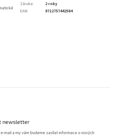
Záruka
:
2 roky
matické
EAN
:
8712757442584
t newsletter
j e-mail a my vám budeme zasílat informace o nových