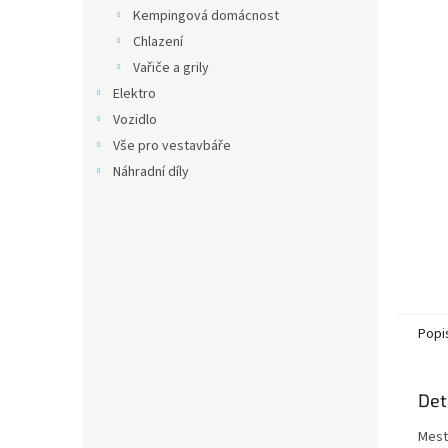
n
Kempingová domácnost
e
Chlazení
l
Vařiče a grily
Elektro
Vozidlo
Vše pro vestavbáře
Náhradní díly
Popi
Det
Mest