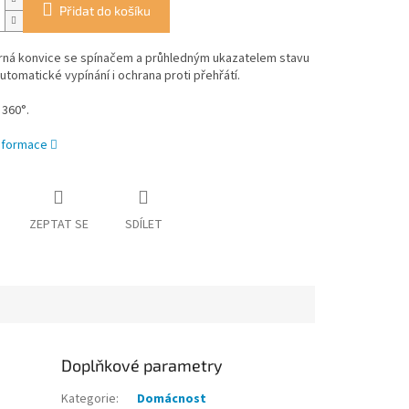
Přidat do košíku
rná konvice se spínačem a průhledným ukazatelem stavu
Automatické vypínání i ochrana proti přehřátí.
 360°.
informace
ZEPTAT SE
SDÍLET
Doplňkové parametry
Kategorie
:
Domácnost