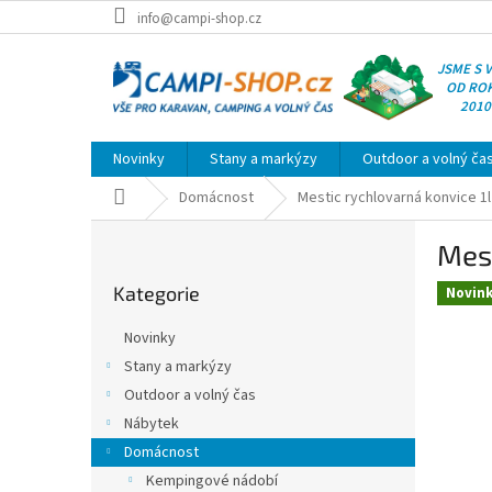
Přejít
info@campi-shop.cz
na
obsah
JSME S 
OD RO
2010
Novinky
Stany a markýzy
Outdoor a volný ča
Domů
Domácnost
Mestic rychlovarná konvice 1l
P
Mest
o
Přeskočit
s
Kategorie
kategorie
Novin
t
r
Novinky
a
Stany a markýzy
n
Outdoor a volný čas
n
í
Nábytek
p
Domácnost
a
Kempingové nádobí