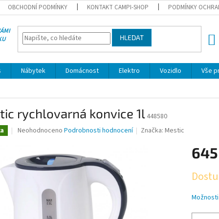
OBCHODNÍ PODMÍNKY
KONTAKT CAMPI-SHOP
PODMÍNKY OCHRA
VÁMI
HLEDAT
KU
NÁK
KOŠÍ
s
Nábytek
Domácnost
Elektro
Vozidlo
Vše p
ic rychlovarná konvice 1l
448580
Průměrné
Neohodnoceno
Podrobnosti hodnocení
Značka:
Mestic
ka
hodnocení
produktu
645
je
0,0
Měrná
Dostu
z
cena:
5
hvězdiček.
Možnosti