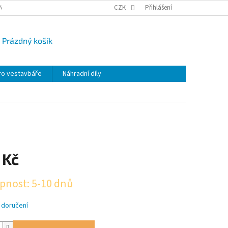
NY OSOBNÍCH ÚDAJŮ
CAMPI-BLOG
CZK
REKLAMACE
Přihlášení
VRÁCENÍ ZBO
Prázdný košík
UPNÍ
K
ro vestavbáře
Náhradní díly
 Kč
pnost: 5-10 dnů
 doručení