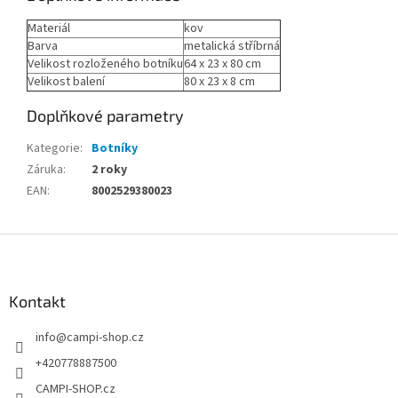
Materiál
kov
Barva
metalická stříbrná
Velikost rozloženého botníku
64 x 23 x 80 cm
Velikost balení
80 x 23 x 8 cm
Doplňkové parametry
Kategorie
:
Botníky
Záruka
:
2 roky
EAN
:
8002529380023
Z
á
p
a
Kontakt
t
info
@
campi-shop.cz
í
+420778887500
CAMPI-SHOP.cz