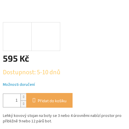
595 Kč
Měrná
Dostupnost: 5-10 dnů
cena:
Možnosti doručení
Přidat do košíku
Lehký kovový stojan na boty se 3 nebo 4 úrovněmi nabízí prostor pro
přibližně 9 nebo 12 párů bot.