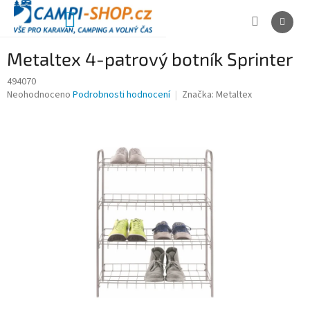
Přejít
na
NÁKUPNÍ
obsah
KOŠÍK
Metaltex 4-patrový botník Sprinter
494070
Průměrné
Neohodnoceno
Podrobnosti hodnocení
Značka:
Metaltex
hodnocení
produktu
je
0,0
z
5
hvězdiček.