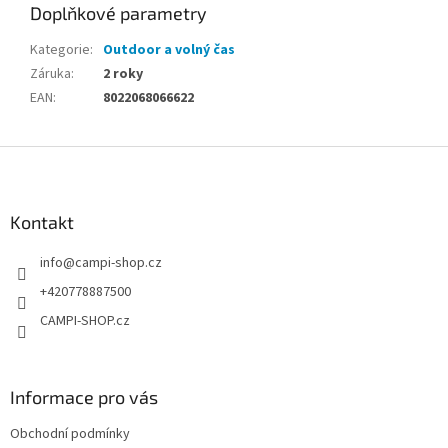
Doplňkové parametry
Kategorie
:
Outdoor a volný čas
Záruka
:
2 roky
EAN
:
8022068066622
Z
á
p
a
Kontakt
t
info
@
campi-shop.cz
í
+420778887500
CAMPI-SHOP.cz
Informace pro vás
Obchodní podmínky