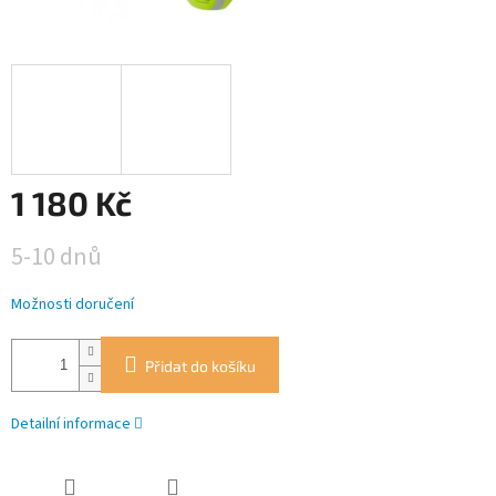
1 180 Kč
Měrná
5-10 dnů
cena:
Možnosti doručení
Přidat do košíku
Detailní informace