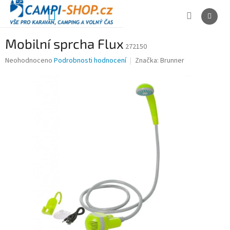
Přejít
na
NÁKUPNÍ
obsah
KOŠÍK
Mobilní sprcha Flux
272150
Průměrné
Neohodnoceno
Podrobnosti hodnocení
Značka:
Brunner
hodnocení
produktu
je
0,0
z
5
hvězdiček.