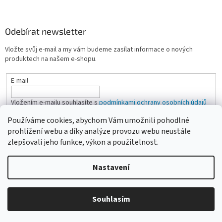
Odebírat newsletter
Vložte svůj e-mail a my vám budeme zasílat informace o nových
produktech na našem e-shopu.
E-mail
Vložením e-mailu souhlasíte s
podmínkami ochrany osobních údajů
Používáme cookies, abychom Vám umožnili pohodlné
PŘIHLÁSIT SE
prohlížení webu a díky analýze provozu webu neustále
zlepšovali jeho funkce, výkon a použitelnost.
Nastavení
Vytvořil Shoptet
Vážení zákazníci, pokud na eshopu nenajdete žádanou položku,
Souhlasím
Copyright 2026
CAMPI-SHOP.cz
. Všechna práva vyhrazena.
neváhejte ji poptat přes kontaktní formulář nebo email.