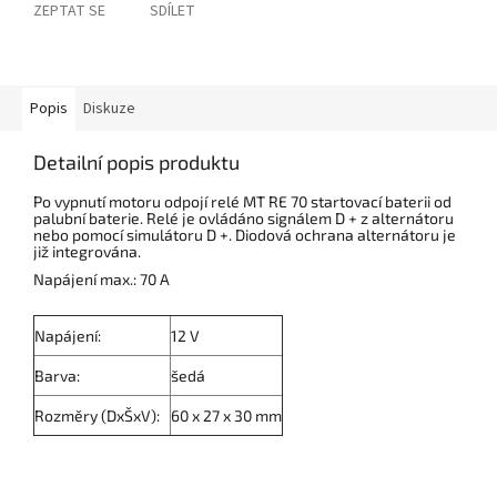
ZEPTAT SE
SDÍLET
Popis
Diskuze
Detailní popis produktu
Po vypnutí motoru odpojí relé MT RE 70 startovací baterii od
palubní baterie. Relé je ovládáno signálem D + z alternátoru
nebo pomocí simulátoru D +. Diodová ochrana alternátoru je
již integrována.
Napájení max.: 70 A
Napájení:
12 V
Barva:
šedá
Rozměry (DxŠxV):
60 x 27 x 30 mm