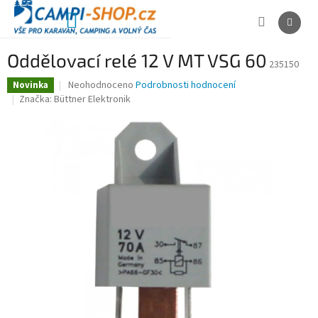
Přejít
na
NÁKUPNÍ
obsah
KOŠÍK
Oddělovací relé 12 V MT VSG 60
235150
Průměrné
Neohodnoceno
Podrobnosti hodnocení
Novinka
hodnocení
Značka:
Büttner Elektronik
produktu
je
0,0
z
5
hvězdiček.