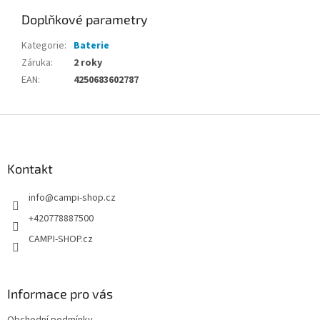
Doplňkové parametry
Kategorie
:
Baterie
Záruka
:
2 roky
EAN
:
4250683602787
Z
á
p
a
Kontakt
t
info
@
campi-shop.cz
í
+420778887500
CAMPI-SHOP.cz
Informace pro vás