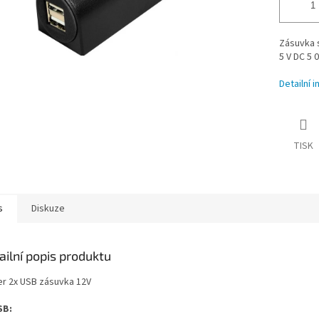
Zásuvka s
5 V DC 5 
Detailní 
TISK
s
Diskuze
ailní popis produktu
r 2x USB zásuvka 12V
SB: