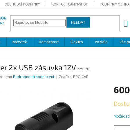
OBCHODNÍ PODMÍNKY
KONTAKT CAMPI-SHOP
PODMÍNKY OCHRA
VÁMI
HLEDAT
KU
NÁK
KOŠÍ
s
Nábytek
Domácnost
Elektro
Vozidlo
Vše p
er 2x USB zásuvka 12V
229120
né
noceno
Podrobnosti hodnocení
Značka:
PRO CAR
ní
600
u
Měrná
Dostu
cena:
ek.
Možnosti