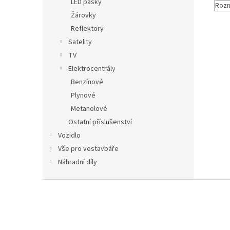
LED pásky
Roz
Žárovky
Reflektory
Satelity
TV
Elektrocentrály
Benzínové
Plynové
Metanolové
Ostatní příslušenství
Vozidlo
Vše pro vestavbáře
Náhradní díly
Z
á
p
a
t