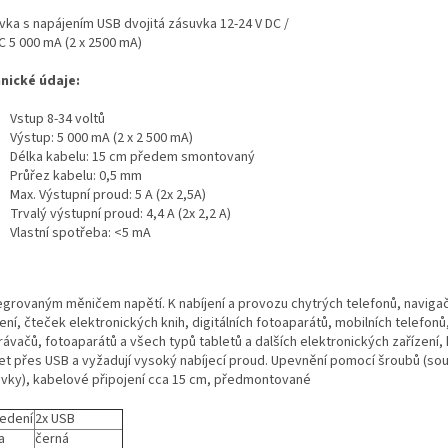
vka s napájením USB dvojitá zásuvka 12-24 V DC /
C 5 000 mA (2 x 2500 mA)
nické údaje:
Vstup 8-34 voltů
Výstup: 5 000 mA (2 x 2 500 mA)
Délka kabelu: 15 cm předem smontovaný
Průřez kabelu: 0,5 mm
Max. Výstupní proud: 5 A (2x 2,5A)
Trvalý výstupní proud: 4,4 A (2x 2,2 A)
Vlastní spotřeba: <5 mA
tegrovaným měničem napětí. K nabíjení a provozu chytrých telefonů, naviga
ení, čteček elektronických knih, digitálních fotoaparátů, mobilních telefon
ávačů, fotoaparátů a všech typů tabletů a dalších elektronických zařízení, 
jet přes USB a vyžadují vysoký nabíjecí proud. Upevnění pomocí šroubů (so
vky), kabelové připojení cca 15 cm, předmontované
edení
2x USB
a
černá