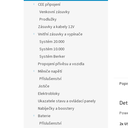
n
CEE připojení
e
Venkovní zásuvky
l
Prodlužky
Zásuvky a kabely 12V
Vnitřní zásuvky a vypínače
Systém 20.000
Systém 10.000
Systém Berker
Propojení přívěsu a vozidla
Měniče napětí
Příslušenství
Popi
Jističe
Elektrobloky
Ukazatele stavu a ovládací panely
Det
Nabíječky a boostery
Powe
Baterie
Příslušenství
2x U