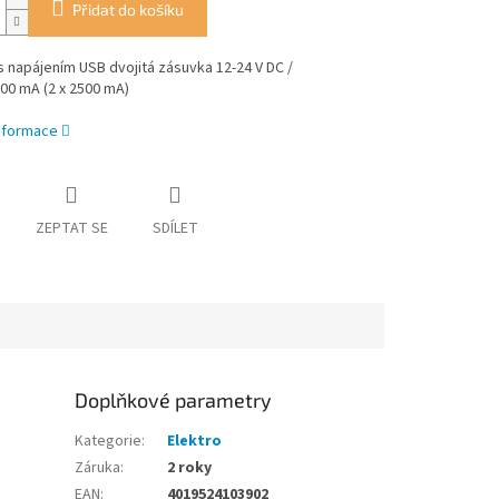
Přidat do košíku
 napájením USB dvojitá zásuvka 12-24 V DC /
000 mA (2 x 2500 mA)
informace
ZEPTAT SE
SDÍLET
Doplňkové parametry
Kategorie
:
Elektro
Záruka
:
2 roky
EAN
:
4019524103902