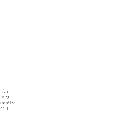
čních
ů, MP3
které lze
učást