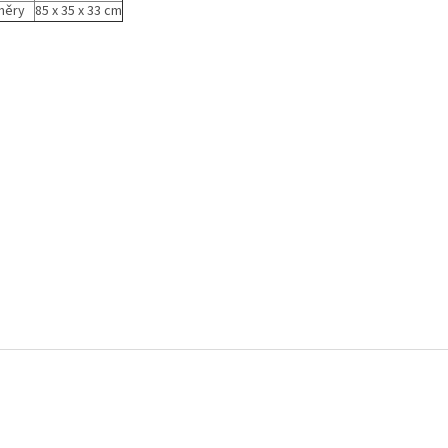
měry
85 x 35 x 33 cm