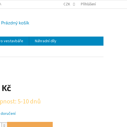
NY OSOBNÍCH ÚDAJŮ
CAMPI-BLOG
CZK
REKLAMACE
Přihlášení
VRÁCENÍ ZBO
Prázdný košík
UPNÍ
K
ro vestavbáře
Náhradní díly
 Kč
pnost: 5-10 dnů
 doručení