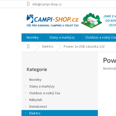
Přejít
info@campi-shop.cz
na
obsah
JSME S 
OD RO
2010
Novinky
Stany a markýzy
Outdoor a volný ča
Domů
Elektro
Power 2x USB zásuvka 12V
P
Pow
o
Přeskočit
s
Průměr
Neohod
Kategorie
kategorie
t
hodnoce
r
produkt
Novinky
a
je
Stany a markýzy
0,0
n
z
Outdoor a volný čas
n
5
í
Nábytek
hvězdič
p
Domácnost
a
Elektro