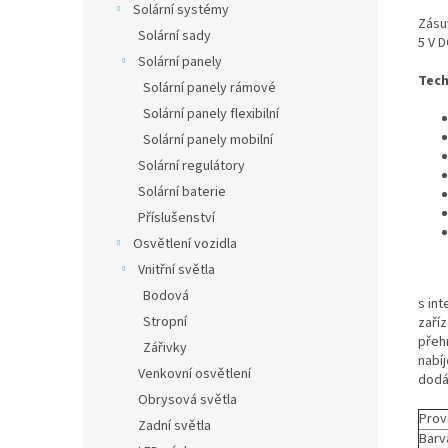
Solární systémy
Zásu
Solární sady
5 V D
Solární panely
Tech
Solární panely rámové
Solární panely flexibilní
Solární panely mobilní
Solární regulátory
Solární baterie
Příslušenství
Osvětlení vozidla
Vnitřní světla
Bodová
s in
Stropní
zaříz
přehr
Zářivky
nabí
Venkovní osvětlení
dodá
Obrysová světla
Prov
Zadní světla
Barv