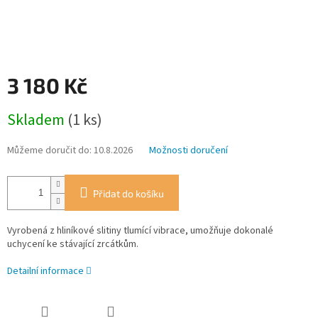
3 180 Kč
Měrná
Skladem
(1 ks)
cena:
Můžeme doručit do:
10.8.2026
Možnosti doručení
Přidat do košíku
Vyrobená z hliníkové slitiny tlumící vibrace, umožňuje dokonalé
uchycení ke stávající zrcátkům.
Detailní informace