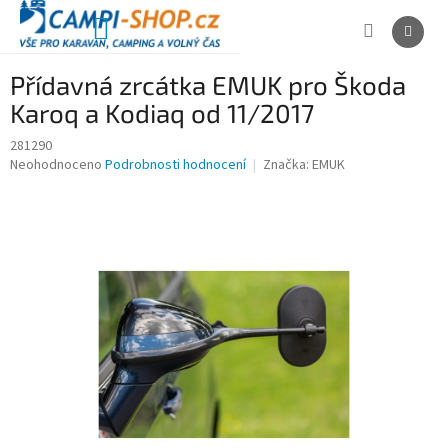
Přejít
na
NÁKUPNÍ
obsah
KOŠÍK
Přídavná zrcátka EMUK pro Škoda
Karoq a Kodiaq od 11/2017
281290
Průměrné
Neohodnoceno
Podrobnosti hodnocení
Značka:
EMUK
hodnocení
produktu
je
0,0
z
5
hvězdiček.