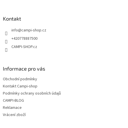
á
p
a
Kontakt
t
info
@
campi-shop.cz
í
+420778887500
CAMPI-SHOP.cz
Informace pro vás
Obchodní podmínky
Kontakt Campi-shop
Podmínky ochrany osobních údajů
CAMPI-BLOG
Reklamace
Vrácení zboží