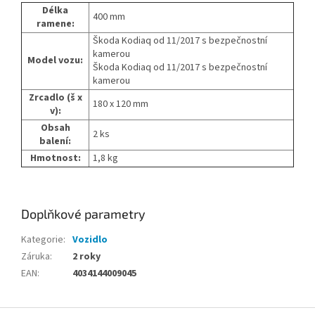
Délka
400 mm
ramene:
Škoda Kodiaq od 11/2017 s bezpečnostní
kamerou
Model vozu:
Škoda Kodiaq od 11/2017 s bezpečnostní
kamerou
Zrcadlo (š x
180 x 120 mm
v):
Obsah
2 ks
balení:
Hmotnost:
1,8 kg
Doplňkové parametry
Kategorie
:
Vozidlo
Záruka
:
2 roky
EAN
:
4034144009045
Z