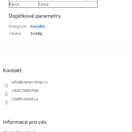
Barva
černá
Doplňkové parametry
Kategorie
:
Vozidlo
Záruka
:
2 roky
Z
á
p
a
Kontakt
t
info
@
campi-shop.cz
í
+420778887500
CAMPI-SHOP.cz
Informace pro vás