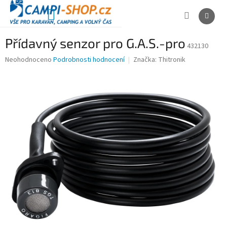
Přejít
na
NÁKUPNÍ
obsah
KOŠÍK
Přídavný senzor pro G.A.S.-pro
432130
Průměrné
Neohodnoceno
Podrobnosti hodnocení
Značka:
Thitronik
hodnocení
produktu
je
0,0
z
5
hvězdiček.