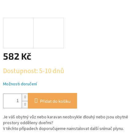
582 Kč
Měrná
Dostupnost: 5-10 dnů
cena:
Možnosti doručení
Přidat do košíku
Je váš obytný vůz nebo karavan neobvykle dlouhý nebo jsou obytné
prostory odděleny dveřmi?
V těchto případech doporučujeme nainstalovat další snímač plynu.