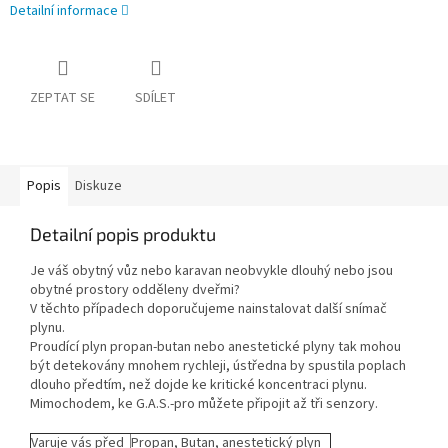
Detailní informace
ZEPTAT SE
SDÍLET
Popis
Diskuze
Detailní popis produktu
Je váš obytný vůz nebo karavan neobvykle dlouhý nebo jsou
obytné prostory odděleny dveřmi?
V těchto případech doporučujeme nainstalovat další snímač
plynu.
Proudící plyn propan-butan nebo anestetické plyny tak mohou
být detekovány mnohem rychleji, ústředna by spustila poplach
dlouho předtím, než dojde ke kritické koncentraci plynu.
Mimochodem, ke G.A.S.-pro můžete připojit až tři senzory.
Varuje vás před
Propan, Butan, anestetický plyn