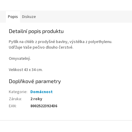
Popis
Diskuze
Detailní popis produktu
Pytlík na chléb z prodyšné bavlny, výstélka z polyethylenu.
Udřžuje Vaše pečivo dlouho čerstvé.
Omyvatelný.
Velikost 43 x 34 cm.
Doplňkové parametry
Kategorie
:
Domácnost
Záruka
:
2 roky
EAN
:
8002522392436
Z
á