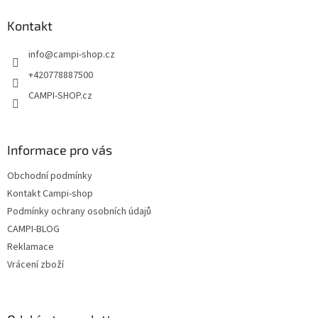
p
a
Kontakt
t
info
@
campi-shop.cz
í
+420778887500
CAMPI-SHOP.cz
Informace pro vás
Obchodní podmínky
Kontakt Campi-shop
Podmínky ochrany osobních údajů
CAMPI-BLOG
Reklamace
Vrácení zboží