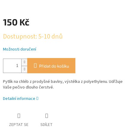
150 Kč
Měrná
Dostupnost: 5-10 dnů
cena:
Možnosti doručení
Přidat do košíku
Pytlík na chléb z prodyšné bavlny, výstélka z polyethylenu. Udřžuje
Vaše pečivo dlouho čerstvé.
Detailní informace
ZEPTAT SE
SDÍLET