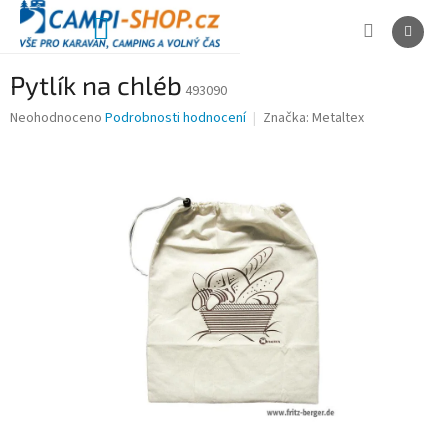
Přejít
na
NÁKUPNÍ
obsah
KOŠÍK
Pytlík na chléb
493090
Průměrné
Neohodnoceno
Podrobnosti hodnocení
Značka:
Metaltex
hodnocení
produktu
je
0,0
z
5
hvězdiček.