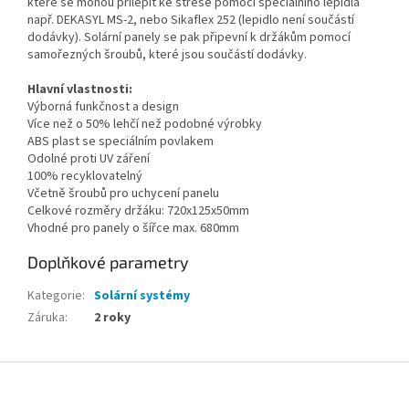
které se mohou přilepit ke střeše pomocí speciálního lepidla
např. DEKASYL MS-2, nebo Sikaflex 252 (lepidlo není součástí
dodávky). Solární panely se pak připevní k držákům pomocí
samořezných šroubů, které jsou součástí dodávky.
Hlavní vlastnosti:
Výborná funkčnost a design
Více než o 50% lehčí než podobné výrobky
ABS plast se speciálním povlakem
Odolné proti UV záření
100% recyklovatelný
Včetně šroubů pro uchycení panelu
Celkové rozměry držáku: 720x125x50mm
Vhodné pro panely o šířce max. 680mm
Doplňkové parametry
Kategorie
:
Solární systémy
Záruka
:
2 roky
Z
á