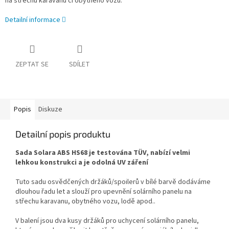
na střechu karavanu či obytného vozu.
Detailní informace
ZEPTAT SE
SDÍLET
Popis
Diskuze
Detailní popis produktu
Sada Solara ABS HS68 je testována TÜV, nabízí velmi
lehkou konstrukci a je odolná UV záření
Tuto sadu osvědčených držáků/spoilerů v bílé barvě dodáváme
dlouhou řadu let a slouží pro upevnění solárního panelu na
střechu karavanu, obytného vozu, lodě apod..
V balení jsou dva kusy držáků pro uchycení solárního panelu,