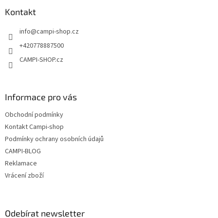
p
a
Kontakt
t
info
@
campi-shop.cz
í
+420778887500
CAMPI-SHOP.cz
Informace pro vás
Obchodní podmínky
Kontakt Campi-shop
Podmínky ochrany osobních údajů
CAMPI-BLOG
Reklamace
Vrácení zboží
Odebírat newsletter