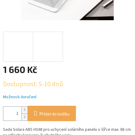
1 660 Kč
Měrná
Dostupnost: 5-10 dnů
cena:
Možnosti doručení
Přidat do košíku
Sada Solara ABS HS68 pro uchycení solárního panelu o šířce max. 68 cm