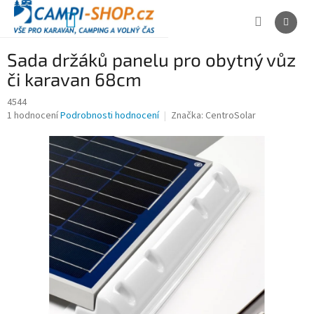
Přejít
na
NÁKUPNÍ
obsah
KOŠÍK
Sada držáků panelu pro obytný vůz
či karavan 68cm
4544
Průměrné
1 hodnocení
Podrobnosti hodnocení
Značka:
CentroSolar
hodnocení
produktu
je
5,0
z
5
hvězdiček.