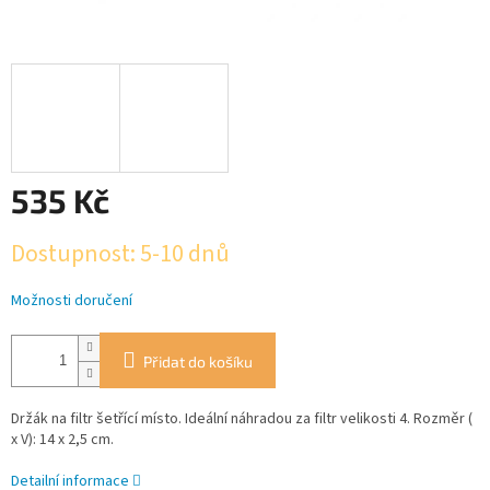
535 Kč
Měrná
Dostupnost: 5-10 dnů
cena:
Možnosti doručení
Přidat do košíku
Držák na filtr šetřící místo. Ideální náhradou za filtr velikosti 4. Rozměr (
x V): 14 x 2,5 cm.
Detailní informace