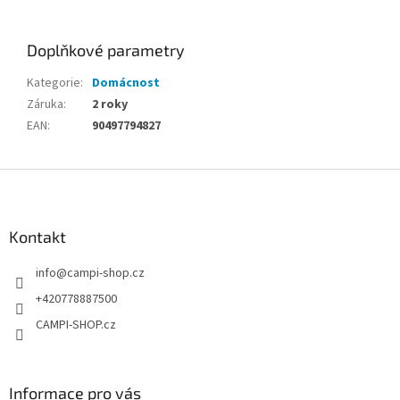
Doplňkové parametry
Kategorie
:
Domácnost
Záruka
:
2 roky
EAN
:
90497794827
Z
á
p
a
Kontakt
t
info
@
campi-shop.cz
í
+420778887500
CAMPI-SHOP.cz
Informace pro vás