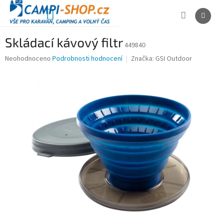
Přejít
na
NÁKUPNÍ
obsah
KOŠÍK
Skládací kávový filtr
449840
Průměrné
Neohodnoceno
Podrobnosti hodnocení
Značka:
GSI Outdoor
hodnocení
produktu
je
0,0
z
5
hvězdiček.