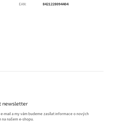
EAN
:
8421228094404
t newsletter
j e-mail a my vám budeme zasílat informace o nových
 na našem e-shopu.