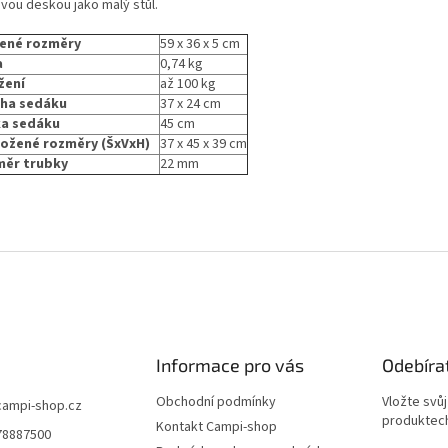
ovou deskou jako malý stůl.
žené rozměry
59 x 36 x 5 cm
a
0,74 kg
žení
až 100 kg
cha sedáku
37 x 24 cm
ka sedáku
45 cm
ložené rozměry (ŠxVxH)
37 x 45 x 39 cm
měr trubky
22 mm
Informace pro vás
Odebíra
Obchodní podmínky
Vložte svů
campi-shop.cz
produktech
Kontakt Campi-shop
78887500