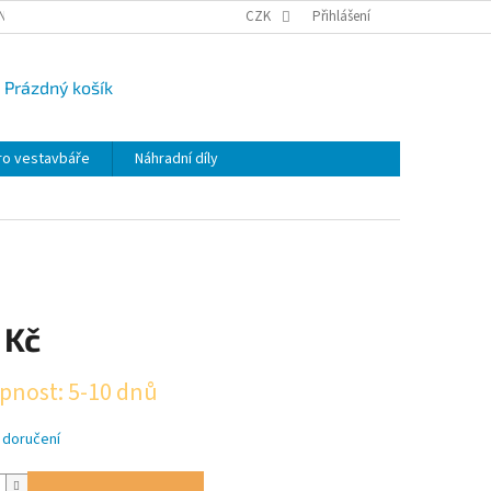
NY OSOBNÍCH ÚDAJŮ
CAMPI-BLOG
CZK
REKLAMACE
Přihlášení
VRÁCENÍ ZBO
Prázdný košík
UPNÍ
K
ro vestavbáře
Náhradní díly
 Kč
pnost: 5-10 dnů
 doručení