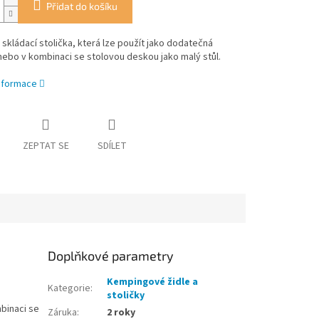
Přidat do košíku
 skládací stolička, která lze použít jako dodatečná
 nebo v kombinaci se stolovou deskou jako malý stůl.
informace
ZEPTAT SE
SDÍLET
Doplňkové parametry
Kempingové židle a
Kategorie
:
stoličky
mbinaci se
Záruka
:
2 roky