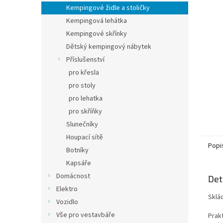
n
Kempingové židle a stoličky
e
Kempingová lehátka
l
Kempingové skřínky
Dětský kempingový nábytek
Příslušenství
pro křesla
pro stoly
pro lehatka
pro skříňky
Slunečníky
Houpací sítě
Popi
Botníky
Kapsáře
Domácnost
Det
Elektro
Sklád
Vozidlo
Vše pro vestavbáře
Prakt