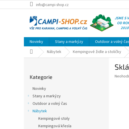
Přejít
info@campi-shop.cz
na
obsah
JSME S 
OD RO
2010
Novinky
Stany a markýzy
Outdoor a volný ča
Domů
Nábytek
Kempingové židle a stoličky
P
Sklá
o
Přeskočit
s
Průměr
Neohod
Kategorie
kategorie
t
hodnoce
r
produkt
Novinky
a
je
Stany a markýzy
0,0
n
z
Outdoor a volný čas
n
5
í
Nábytek
hvězdič
p
Kempingové stoly
a
Kempingová křesla