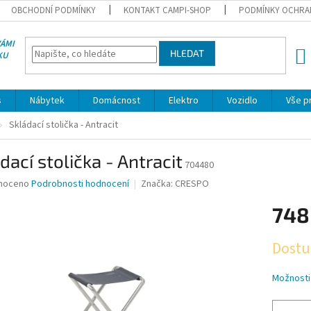
OBCHODNÍ PODMÍNKY
KONTAKT CAMPI-SHOP
PODMÍNKY OCHRA
VÁMI
HLEDAT
KU
NÁK
KOŠÍ
s
Nábytek
Domácnost
Elektro
Vozidlo
Vše p
Skládací stolička - Antracit
dací stolička - Antracit
704480
né
noceno
Podrobnosti hodnocení
Značka:
CRESPO
ní
748
u
Měrná
Dostu
cena:
ek.
Možnosti