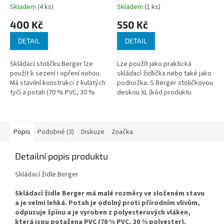
Skladem
(4 ks)
Skladem
(1 ks)
Průměrné
Průměrné
hodnocení
hodnocení
400 Kč
550 Kč
produktu
produktu
je
je
DETAIL
DETAIL
3,7
5,0
z
z
Skládací stoličku Berger lze
Lze použít jako praktická
5
5
použít k sezení i opření nohou.
skládací židlička nebo také jako
hvězdiček.
hvězdiček.
Má stavilní konstrukci z kulatých
podnožka. S Berger stoličkovou
tyčí a potah (70 % PVC, 30 %
deskou XL (kód produktu
polyester), který se snadno
729800) ji lze přeměnit na malý
udržuje a je odolný proti...
přídavný stolek!
Popis
Podobné (3)
Diskuze
Značka
Detailní popis produktu
Skládací židle Berger
Skládací židle Berger má malé rozměry ve složeném stavu
a je velmi lehká. Potah je odolný proti přírodním vlivům,
odpuzuje špínu a je vyroben z polyesterových vláken,
která jsou potažena PVC (70 % PVC, 30 % polyester).