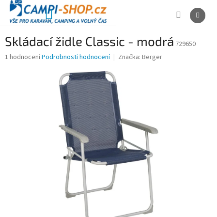
Přejít
na
NÁKUPNÍ
obsah
KOŠÍK
Skládací židle Classic - modrá
729650
Průměrné
1 hodnocení
Podrobnosti hodnocení
Značka:
Berger
hodnocení
produktu
je
5,0
z
5
hvězdiček.