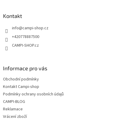
á
p
a
Kontakt
t
info
@
campi-shop.cz
í
+420778887500
CAMPI-SHOP.cz
Informace pro vás
Obchodní podmínky
Kontakt Campi-shop
Podmínky ochrany osobních údajů
CAMPI-BLOG
Reklamace
Vrácení zboží