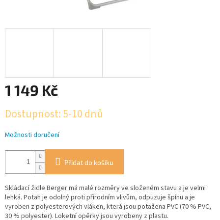
1 149 Kč
Měrná
Dostupnost: 5-10 dnů
cena:
Možnosti doručení
Přidat do košíku
Skládací židle Berger má malé rozměry ve složeném stavu a je velmi
lehká. Potah je odolný proti přírodním vlivům, odpuzuje špínu a je
vyroben z polyesterových vláken, která jsou potažena PVC (70 % PVC,
30 % polyester). Loketní opěrky jsou vyrobeny z plastu.