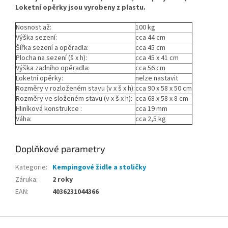
Loketní opěrky jsou vyrobeny z plastu.
Nosnost až:
100 kg
Výška sezení:
cca 44 cm
Šířka sezení a opěradla:
cca 45 cm
Plocha na sezení (š x h):
cca 45 x 41 cm
Výška zadního opěradla:
cca 56 cm
Loketní opěrky:
nelze nastavit
Rozměry v rozloženém stavu (v x š x h):
cca 90 x 58 x 50 cm
Rozměry ve složeném stavu (v x š x h):
cca 68 x 58 x 8 cm
Hliníková konstrukce :
cca 19 mm
Váha:
cca 2,5 kg
Doplňkové parametry
Kategorie
:
Kempingové židle a stoličky
Záruka
:
2 roky
EAN
:
4036231044366
Z