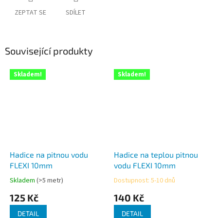
ZEPTAT SE
SDÍLET
Související produkty
Skladem!
Skladem!
Hadice na pitnou vodu
Hadice na teplou pitnou
FLEXI 10mm
vodu FLEXI 10mm
Skladem
(>5 metr)
Dostupnost: 5-10 dnů
Průměrné
Průměrné
hodnocení
hodnocení
125 Kč
140 Kč
produktu
produktu
je
je
DETAIL
DETAIL