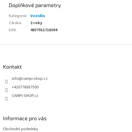
Doplňkové parametry
Kategorie
:
Vozidlo
Záruka
:
2 roky
EAN
:
4037911710304
Z
á
p
a
Kontakt
t
info
@
campi-shop.cz
í
+420778887500
CAMPI-SHOP.cz
Informace pro vás
Obchodní podmínky