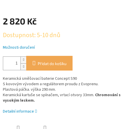
2 820 Kč
Měrná
Dostupnost: 5-10 dnů
cena:
Možnosti doručení
Přidat do košíku
Keramická směšovací baterie Concept S90
S kovovým vývodem a regulátorem proudu z Evoprenu.
Plastová páčka. výška 290 mm.
Keramická kartuše se spínačem, vrtací otvory 33mm.
Chromování s
vysokým leskem.
Detailní informace