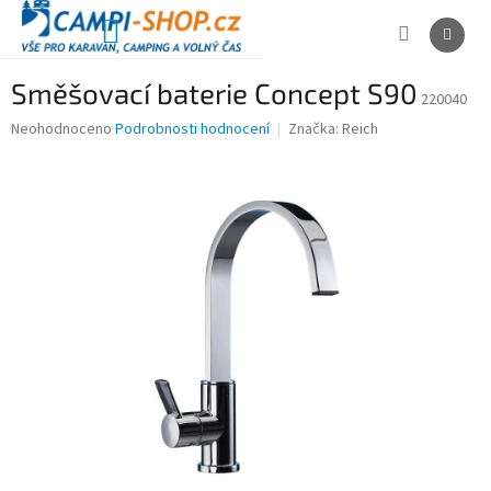
Přejít
na
NÁKUPNÍ
obsah
KOŠÍK
Směšovací baterie Concept S90
220040
Průměrné
Neohodnoceno
Podrobnosti hodnocení
Značka:
Reich
hodnocení
produktu
je
0,0
z
5
hvězdiček.