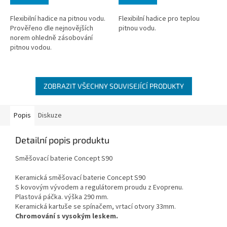
5,0
4,3
z
z
Flexibilní hadice na pitnou vodu.
Flexibilní hadice pro teplou
5
5
Prověřeno dle nejnovějších
pitnou vodu.
hvězdiček.
hvězdiček.
norem ohledně zásobování
pitnou vodou.
ZOBRAZIT VŠECHNY SOUVISEJÍCÍ PRODUKTY
Popis
Diskuze
Detailní popis produktu
Směšovací baterie Concept S90
Keramická směšovací baterie Concept S90
S kovovým vývodem a regulátorem proudu z Evoprenu.
Plastová páčka. výška 290 mm.
Keramická kartuše se spínačem, vrtací otvory 33mm.
Chromování s vysokým leskem.