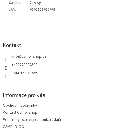
Záruka
:
2 roky
EAN
:
4045659485446
Z
á
p
a
Kontakt
t
info
@
campi-shop.cz
í
+420778887500
CAMPI-SHOP.cz
Informace pro vás
Obchodní podmínky
Kontakt Campi-shop
Podmínky ochrany osobních údajů
CAMPI-BLOG