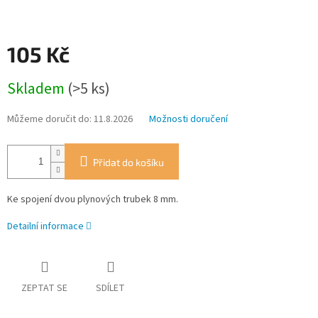
105 Kč
Měrná
Skladem
(>5 ks)
cena:
Můžeme doručit do:
11.8.2026
Možnosti doručení
Přidat do košíku
Ke spojení dvou plynových trubek 8 mm.
Detailní informace
ZEPTAT SE
SDÍLET