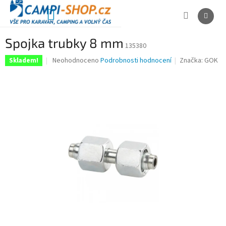
Přejít
na
NÁKUPNÍ
obsah
KOŠÍK
Spojka trubky 8 mm
135380
Průměrné
Neohodnoceno
Podrobnosti hodnocení
Značka:
GOK
Skladem!
hodnocení
produktu
je
0,0
z
5
hvězdiček.