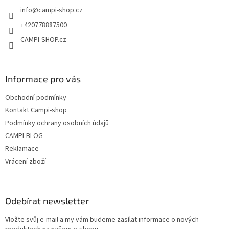
t
info
@
campi-shop.cz
í
+420778887500
CAMPI-SHOP.cz
Informace pro vás
Obchodní podmínky
Kontakt Campi-shop
Podmínky ochrany osobních údajů
CAMPI-BLOG
Reklamace
Vrácení zboží
Odebírat newsletter
Vložte svůj e-mail a my vám budeme zasílat informace o nových