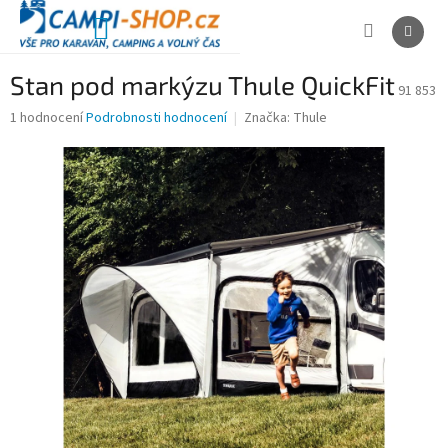
Přejít
na
NÁKUPNÍ
obsah
KOŠÍK
Stan pod markýzu Thule QuickFit
91 853
Průměrné
1 hodnocení
Podrobnosti hodnocení
Značka:
Thule
hodnocení
produktu
je
5,0
z
5
hvězdiček.