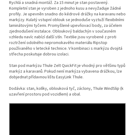
Rychlá a snadná montáž. Za 15 minut je stan postavený.
Kompletní stan je vyroben z jednoho kusu a nevyžaduje žádné
profily. Je upevněn snadno do kédrové drážky na karavanu nebo
markýzy. Kulatý vstupní oblouk se jednoduše vyztuží flexibilními
laminátovými tyčemi. Promyšlené upevňovací body, za účelem
zjednodušení instalace. Obloukový baldachýn v současném
vzhledu navíc nabízí další stín. Textilie jsou vyrobené z proti
roztržení odolného nepromokavého materiálu Ripstop
používaného v letecké technice. V kombinaci s markýzu dvojitá
střecha poskutuje dobrou izolaci.
Stan pod markýzu Thule Zelt QuickFit je vhodný pro většinu typů
markýz a karavanů. Pokud není markýza vybavena drážkou, lze
dobjednat přídavnou lištu EasyLink Thule.
Dodávka: stan, kolíky, oblouková tyč, záclony, Thule WindSlip (k
uzavření prostoru pod vozidlem) a obal.