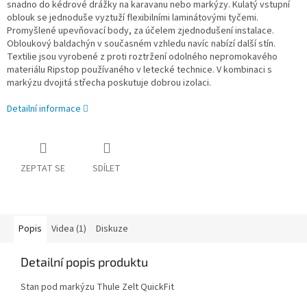
snadno do kédrové drážky na karavanu nebo markýzy. Kulatý vstupní
oblouk se jednoduše vyztuží flexibilními laminátovými tyčemi.
Promyšlené upevňovací body, za účelem zjednodušení instalace.
Obloukový baldachýn v současném vzhledu navíc nabízí další stín.
Textilie jsou vyrobené z proti roztržení odolného nepromokavého
materiálu Ripstop používaného v letecké technice. V kombinaci s
markýzu dvojitá střecha poskutuje dobrou izolaci.
Detailní informace
ZEPTAT SE
SDÍLET
Popis
Videa (1)
Diskuze
Detailní popis produktu
Stan pod markýzu Thule Zelt QuickFit