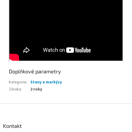
Doplňkové parametry
Kategorie
:
Stany a markýzy
Záruka
:
2 roky
Z
á
p
a
Kontakt