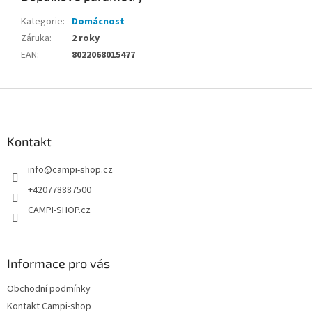
Kategorie
:
Domácnost
Záruka
:
2 roky
EAN
:
8022068015477
Z
á
p
a
Kontakt
t
info
@
campi-shop.cz
í
+420778887500
CAMPI-SHOP.cz
Informace pro vás
Obchodní podmínky
Kontakt Campi-shop