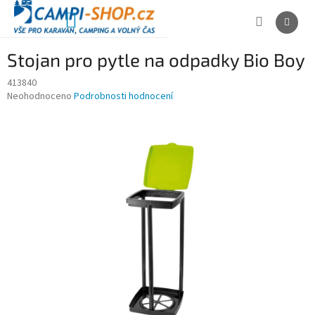
Přejít
na
NÁKUPNÍ
obsah
KOŠÍK
Stojan pro pytle na odpadky Bio Boy
413840
Průměrné
Neohodnoceno
Podrobnosti hodnocení
hodnocení
produktu
je
0,0
z
5
hvězdiček.