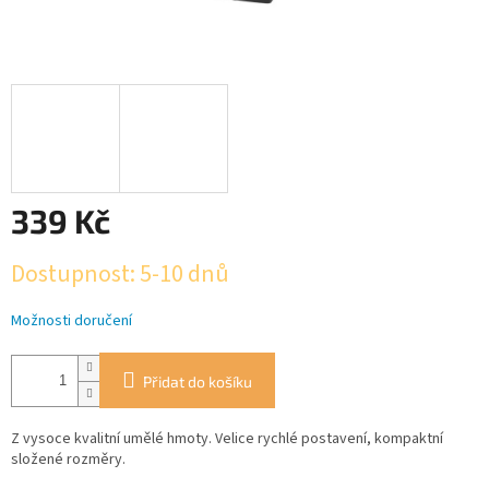
339 Kč
Měrná
Dostupnost: 5-10 dnů
cena:
Možnosti doručení
Přidat do košíku
Z vysoce kvalitní umělé hmoty. Velice rychlé postavení, kompaktní
složené rozměry.