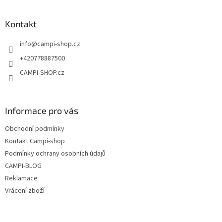
á
p
a
Kontakt
t
info
@
campi-shop.cz
í
+420778887500
CAMPI-SHOP.cz
Informace pro vás
Obchodní podmínky
Kontakt Campi-shop
Podmínky ochrany osobních údajů
CAMPI-BLOG
Reklamace
Vrácení zboží