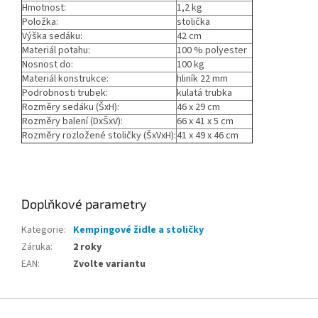
Hmotnost:
1,2 kg
Položka:
stolička
Výška sedáku:
42 cm
Materiál potahu:
100 % polyester
Nosnost do:
100 kg
Materiál konstrukce:
hliník 22 mm
Podrobnosti trubek:
kulatá trubka
Rozměry sedáku (ŠxH):
46 x 29 cm
Rozměry balení (DxŠxV):
66 x 41 x 5 cm
Rozměry rozložené stoličky (ŠxVxH):
41 x 49 x 46 cm
Doplňkové parametry
Kategorie
:
Kempingové židle a stoličky
Záruka
:
2 roky
EAN
:
Zvolte variantu
Z