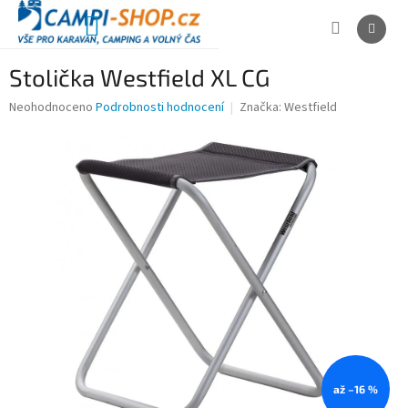
Přejít
na
NÁKUPNÍ
obsah
KOŠÍK
Stolička Westfield XL CG
Průměrné
Neohodnoceno
Podrobnosti hodnocení
Značka:
Westfield
hodnocení
produktu
je
0,0
z
5
hvězdiček.
až –16 %