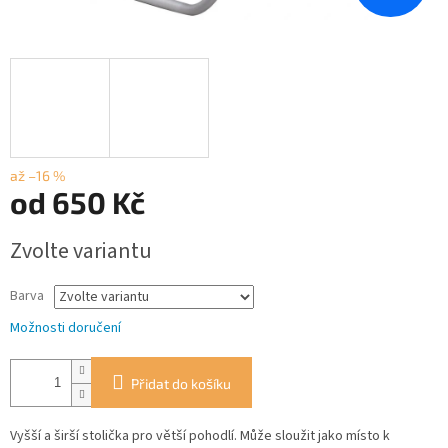
až –16 %
od
650 Kč
Měrná
Zvolte variantu
cena:
Barva
Možnosti doručení
Přidat do košíku
Vyšší a širší stolička pro větší pohodlí. Může sloužit jako místo k