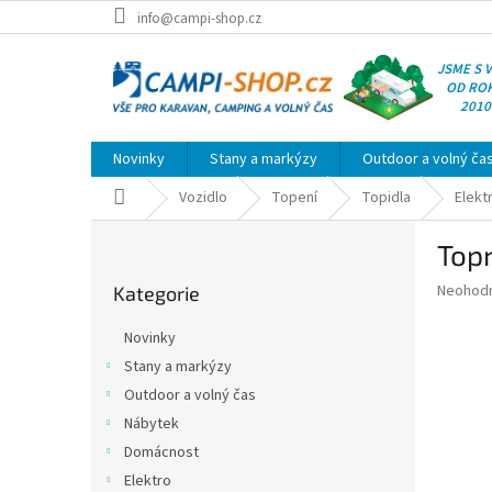
Přejít
info@campi-shop.cz
na
obsah
JSME S 
OD RO
2010
Novinky
Stany a markýzy
Outdoor a volný ča
Domů
Vozidlo
Topení
Topidla
Elekt
P
Topn
o
Přeskočit
s
Průměr
Neohod
Kategorie
kategorie
t
hodnoce
r
produkt
Novinky
a
je
Stany a markýzy
0,0
n
z
Outdoor a volný čas
n
5
í
Nábytek
hvězdič
p
Domácnost
a
Elektro