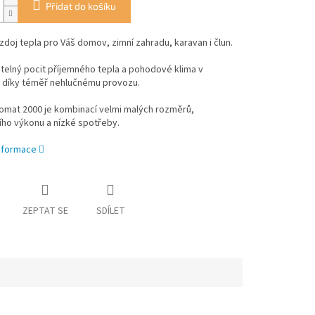
Přidat do košíku
zdoj tepla pro Váš domov, zimní zahradu, karavan i člun.
elný pocit příjemného tepla a pohodové klima v
i díky téměř nehlučnému provozu.
omat 2000 je kombinací velmi malých rozměrů,
ho výkonu a nízké spotřeby.
informace
ZEPTAT SE
SDÍLET