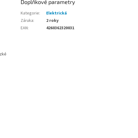
Doplňkové parametry
Kategorie
:
Elektrická
Záruka
:
2 roky
EAN
:
4260362320031
ízké