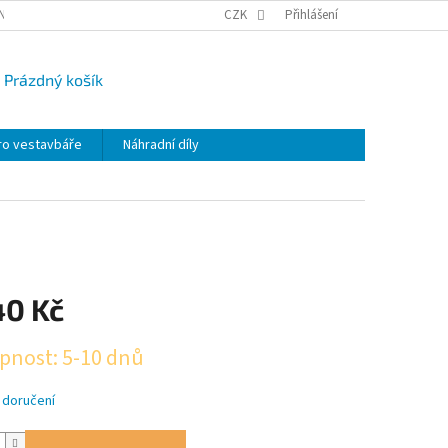
NY OSOBNÍCH ÚDAJŮ
CAMPI-BLOG
CZK
REKLAMACE
Přihlášení
VRÁCENÍ ZBO
Prázdný košík
UPNÍ
K
ro vestavbáře
Náhradní díly
40 Kč
pnost: 5-10 dnů
 doručení