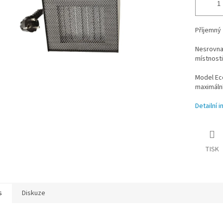
Příjemný 
Nesrovnat
místnost
Model Ec
maximální
Detailní 
TISK
s
Diskuze