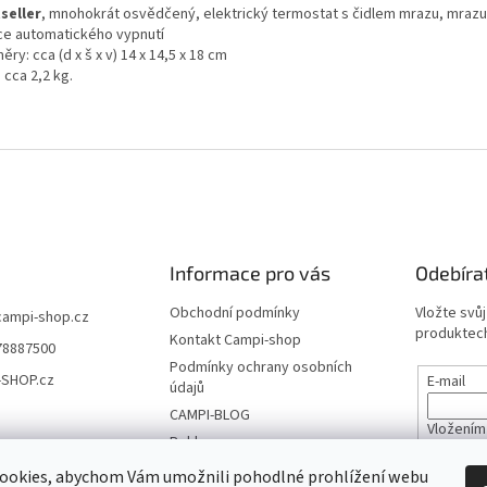
seller
, mnohokrát osvědčený, elektrický termostat s čidlem mrazu, mraz
ce automatického vypnutí
ry: cca (d x š x v) 14 x 14,5 x 18 cm
 cca 2,2 kg.
Informace pro vás
Odebíra
Obchodní podmínky
Vložte svů
campi-shop.cz
produktech
Kontakt Campi-shop
78887500
Podmínky ochrany osobních
-SHOP.cz
E-mail
údajů
CAMPI-BLOG
Vložením
Reklamace
údajů
Vrácení zboží
ookies, abychom Vám umožnili pohodlné prohlížení webu