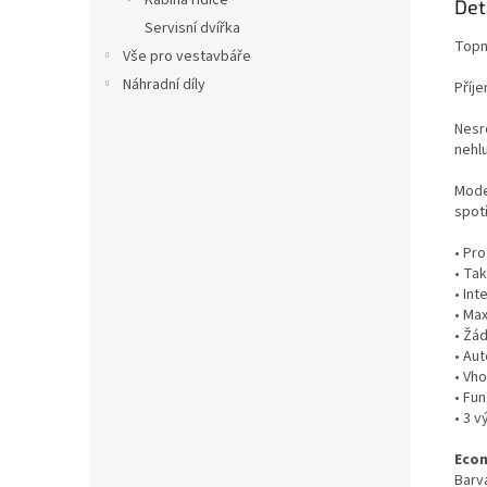
Kabina řidiče
Det
Servisní dvířka
Topn
Vše pro vestavbáře
Náhradní díly
Příje
Nesr
nehl
Mode
spot
• Pro
• Ta
• Int
• Ma
• Žá
• Au
• Vh
• Fun
• 3 v
Ecom
Barva