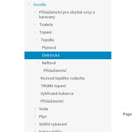
n
Vozidlo
e
Příslušenství pro obytné vozy a
l
karavany
Toaleta
Topení
Topidla
Plynová
Elektrická
Naftová
Příslušenství
Rozvod teplého vzduchu
TRUMA topení
Vyhřívané koberce
Příslušenství
Voda
Popi
Plyn
Vnitřní vybavení