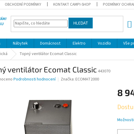
OBCHODNÍ PODMÍNKY
KONTAKT CAMPI-SHOP
PODMÍNKY OCHRA
VÁMI
HLEDAT
KU
NÁK
KOŠÍ
s
Nábytek
Domácnost
Elektro
Vozidlo
Vše p
rická
Topný ventilátor Ecomat Classic
ý ventilátor Ecomat Classic
443070
né
noceno
Podrobnosti hodnocení
Značka:
ECOMAT2000
ní
8 9
u
Měrná
Dostu
cena:
ek.
Možnosti