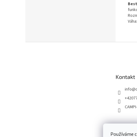
Best
funk
Rozmě
Váha:
Z
á
p
a
t
Kontakt
í
info
@
+4207
CAMPI
Používáme c