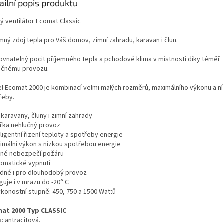
ailní popis produktu
ý ventilátor Ecomat Classic
mný zdoj tepla pro Váš domov, zimní zahradu, karavan i člun.
ovnatelný pocit příjemného tepla a pohodové klima v místnosti díky téměř
učnému provozu.
l Ecomat 2000 je kombinací velmi malých rozměrů, maximálního výkonu a n
řeby.
 karavany, čluny i zimní zahrady
křka nehlučný provoz
eligentní řizení teploty a spotřeby energie
ximální výkon s nízkou spotřebou energie
dné nebezpečí požáru
tomatické vypnutí
odné i pro dlouhodobý provoz
guje i v mrazu do -20° C
ýkonostní stupně: 450, 750 a 1500 Wattů
at 2000 Typ CLASSIC
: antracitová.