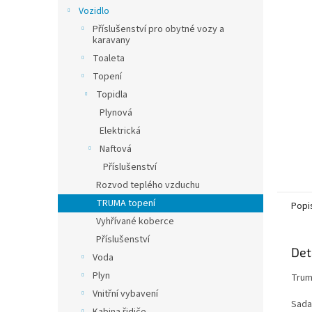
n
Vozidlo
e
Příslušenství pro obytné vozy a
l
karavany
Toaleta
Topení
Topidla
Plynová
Elektrická
Naftová
Příslušenství
Rozvod teplého vzduchu
TRUMA topení
Popi
Vyhřívané koberce
Příslušenství
Det
Voda
Plyn
Trum
Vnitřní vybavení
Sada