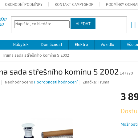
OBCHODNÍ PODMÍNKY
KONTAKT CAMPI-SHOP
PODMÍNKY OCHRA
VÁMI
HLEDAT
KU
NÁK
KOŠÍ
s
Nábytek
Domácnost
Elektro
Vozidlo
Vše p
Truma sada střešního komínu S 2002
ma sada střešního komínu S 2002
147770
Průměrné
Neohodnoceno
Podrobnosti hodnocení
Značka:
Truma
hodnocení
produktu
3 8
je
0,0
Měrná
Dostu
z
cena:
5
hvězdiček.
Možnosti