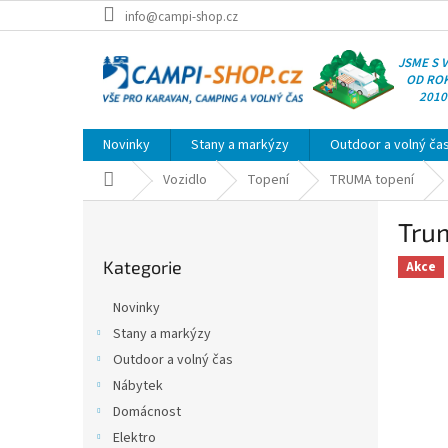
Přejít
info@campi-shop.cz
na
obsah
JSME S 
OD RO
2010
Novinky
Stany a markýzy
Outdoor a volný ča
Domů
Vozidlo
Topení
TRUMA topení
P
Tru
o
Přeskočit
s
Kategorie
kategorie
Akce
t
r
Novinky
a
Stany a markýzy
n
Outdoor a volný čas
n
í
Nábytek
p
Domácnost
a
Elektro