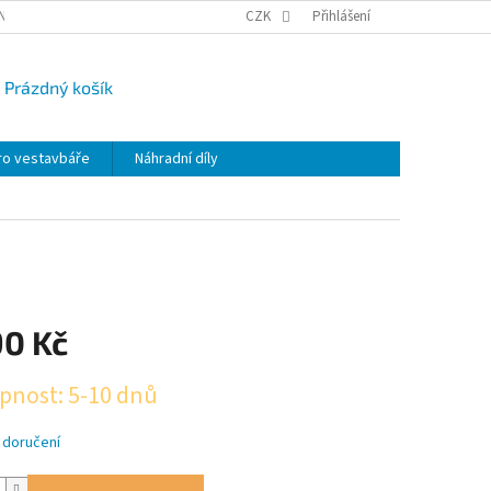
NY OSOBNÍCH ÚDAJŮ
CAMPI-BLOG
CZK
REKLAMACE
Přihlášení
VRÁCENÍ ZBO
Prázdný košík
UPNÍ
K
ro vestavbáře
Náhradní díly
90 Kč
pnost: 5-10 dnů
 doručení