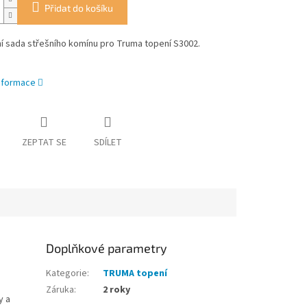
Přidat do košíku
í sada střešního komínu pro Truma topení S3002.
informace
ZEPTAT SE
SDÍLET
Doplňkové parametry
Kategorie
:
TRUMA topení
Záruka
:
2 roky
y a