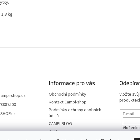
ytky.
 1,8 kg.
Informace pro vás
Odebíra
Obchodní podmínky
Vložte svů
campi-shop.cz
produktech
Kontakt Campi-shop
78887500
Podmínky ochrany osobních
-SHOP.cz
E-mail
údajů
CAMPI-BLOG
Vložením
Reklamace
údajů
Vrácení zboží