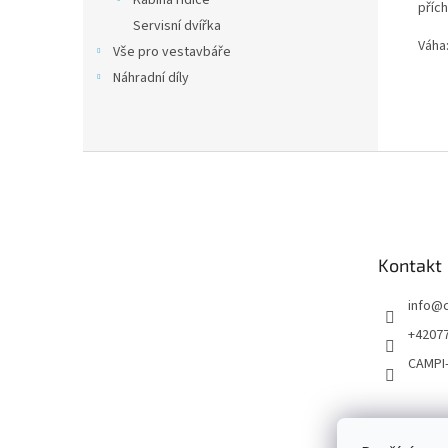
Kabina řidiče
přích
Servisní dvířka
Váha:
Vše pro vestavbáře
Náhradní díly
Z
á
p
a
t
Kontakt
í
info
@
+4207
CAMPI